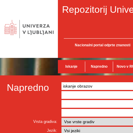
Repozitorij Unive
Nacionalni portal odprte znanosti
Iskanje
Napredno
Novo v R
Napredno
Vrsta gradiva:
Jezik: