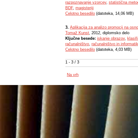
razpoznavanje vzorcev
,
statistična met
BDF
,
magisteriji
Celotno besedilo
(datoteka, 14,06 MB)
3.
Aplikacija za analizo promocij na osn
Tomaž Kunst
, 2012, diplomsko delo
Ključne besede:
iskanje obrazov
,
klasif
računalništvo
,
računalništvo in informati
Celotno besedilo
(datoteka, 4,03 MB)
1 - 3 / 3
Na vrh