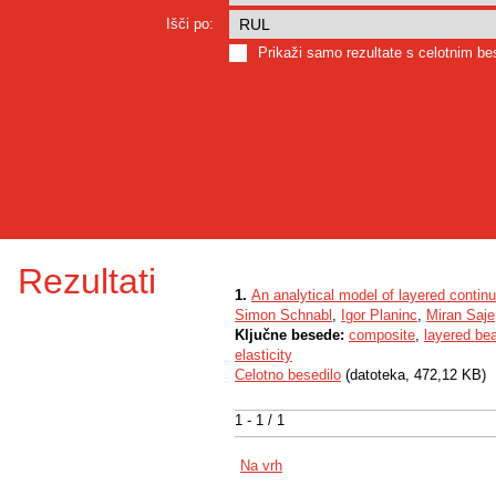
Išči po:
Prikaži samo rezultate s celotnim b
Rezultati
1.
An analytical model of layered continu
Simon Schnabl
,
Igor Planinc
,
Miran Saje
Ključne besede:
composite
,
layered be
elasticity
Celotno besedilo
(datoteka, 472,12 KB)
1 - 1 / 1
Na vrh