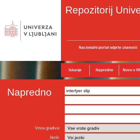
Repozitorij Unive
Nacionalni portal odprte znanosti
Iskanje
Napredno
Novo v R
Napredno
Vrsta gradiva:
Jezik: