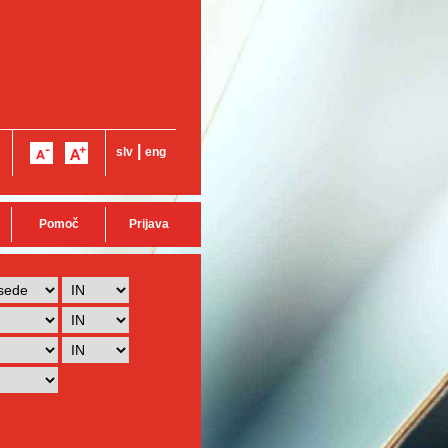
|
slv
eng
Pomoč
Prijava