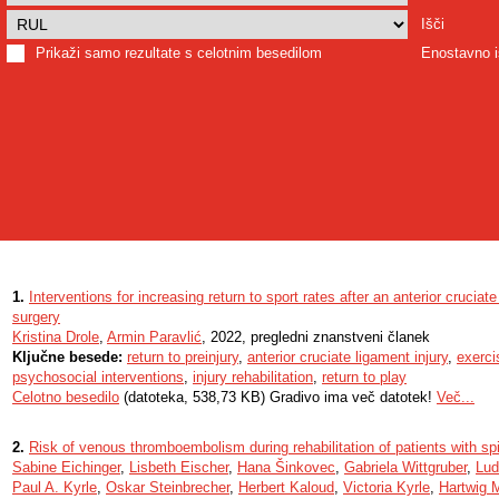
Išči
Prikaži samo rezultate s celotnim besedilom
Enostavno i
1.
Interventions for increasing return to sport rates after an anterior cruciat
surgery
Kristina Drole
,
Armin Paravlić
, 2022, pregledni znanstveni članek
Ključne besede:
return to preinjury
,
anterior cruciate ligament injury
,
exerci
psychosocial interventions
,
injury rehabilitation
,
return to play
Celotno besedilo
(datoteka, 538,73 KB) Gradivo ima več datotek!
Več...
2.
Risk of venous thromboembolism during rehabilitation of patients with spi
Sabine Eichinger
,
Lisbeth Eischer
,
Hana Šinkovec
,
Gabriela Wittgruber
,
Lud
Paul A. Kyrle
,
Oskar Steinbrecher
,
Herbert Kaloud
,
Victoria Kyrle
,
Hartwig 