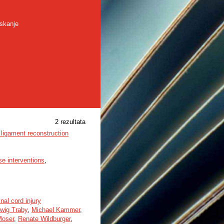
skanje
2 rezultata
e ligament reconstruction
se interventions
,
nal cord injury
wig Traby
,
Michael Kammer
,
Moser
,
Renate Wildburger
,