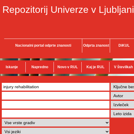
Repozitorij Univerze v Ljubljani
Nacionalni portal odprte znanosti
Odprta znanost
DiKUL
Iskanje
Napredno
Novo v RUL
Kaj je RUL
V številkah