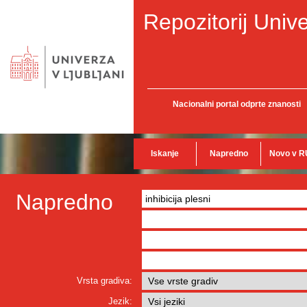
Repozitorij Unive
Nacionalni portal odprte znanosti
Iskanje
Napredno
Novo v R
Napredno
Vrsta gradiva:
Jezik: