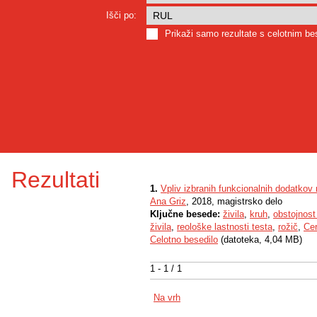
Išči po:
Prikaži samo rezultate s celotnim b
Rezultati
1.
Vpliv izbranih funkcionalnih dodatkov 
Ana Griz
, 2018, magistrsko delo
Ključne besede:
živila
,
kruh
,
obstojnost 
živila
,
reološke lastnosti testa
,
rožič
,
Cer
Celotno besedilo
(datoteka, 4,04 MB)
1 - 1 / 1
Na vrh