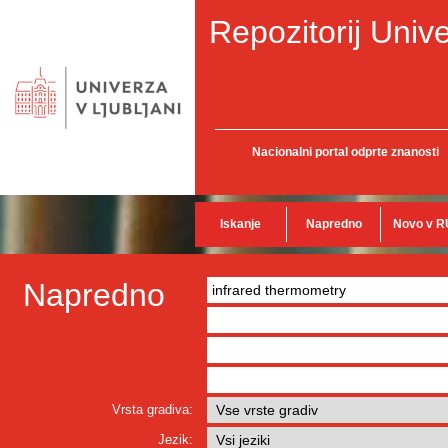
Repozitorij Unive
Nacionalni portal odprte znanosti
Iskanje
Napredno
Novo v R
Napredno
Vrsta gradiva:
Jezik: