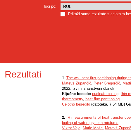
Išči po:
Prikaži samo rezultate s celotnim b
Rezultati
1.
The wall heat flux partitioning during t
Matevž Zupančič
,
Peter Gregorčič
,
Matt
2022, izvirni znanstveni članek
Ključne besede:
nucleate boiling
,
thin m
thermometry
,
heat flux partitioning
Celotno besedilo
(datoteka, 7,54 MB) Gr
2.
IR measurements of heat transfer coef
boiling of water–glycerin mixtures
Viktor Vajc
,
Matic Može
,
Matevž Zupanč