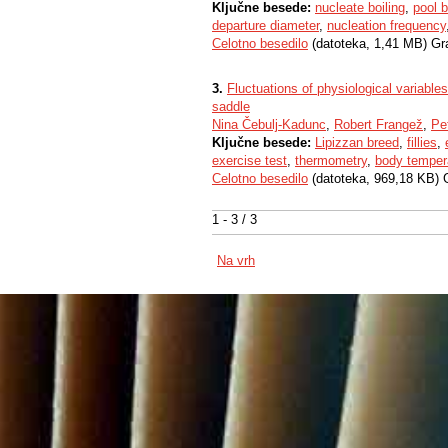
Ključne besede:
nucleate boiling
,
pool b
departure diameter
,
nucleation frequency
Celotno besedilo
(datoteka, 1,41 MB) Gr
3.
Fluctuations of physiological variables 
saddle
Nina Čebulj-Kadunc
,
Robert Frangež
,
Pet
Ključne besede:
Lipizzan breed
,
fillies
,
exercise test
,
thermometry
,
body temper
Celotno besedilo
(datoteka, 969,18 KB) 
1 - 3 / 3
Na vrh