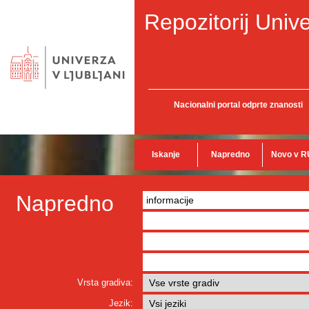
Repozitorij Unive
Nacionalni portal odprte znanosti
Iskanje
Napredno
Novo v R
Napredno
Vrsta gradiva:
Jezik: