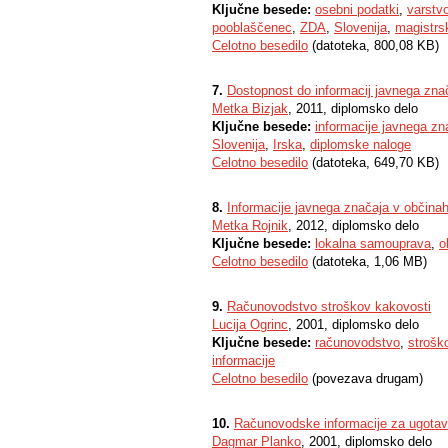
Ključne besede:
osebni podatki
,
varstv
pooblaščenec
,
ZDA
,
Slovenija
,
magistrs
Celotno besedilo
(datoteka, 800,08 KB)
7.
Dostopnost do informacij javnega znač
Metka Bizjak
, 2011, diplomsko delo
Ključne besede:
informacije javnega zn
Slovenija
,
Irska
,
diplomske naloge
Celotno besedilo
(datoteka, 649,70 KB)
8.
Informacije javnega značaja v občina
Metka Rojnik
, 2012, diplomsko delo
Ključne besede:
lokalna samouprava
,
o
Celotno besedilo
(datoteka, 1,06 MB)
9.
Računovodstvo stroškov kakovosti
Lucija Ogrinc
, 2001, diplomsko delo
Ključne besede:
računovodstvo
,
strošk
informacije
Celotno besedilo
(povezava drugam)
10.
Računovodske informacije za ugotavlj
Dagmar Planko
, 2001, diplomsko delo