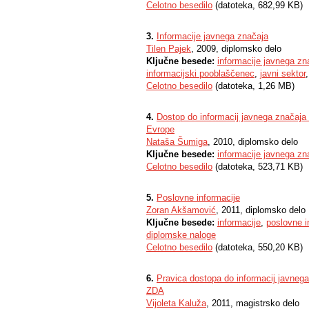
Celotno besedilo
(datoteka, 682,99 KB)
3.
Informacije javnega značaja
Tilen Pajek
, 2009, diplomsko delo
Ključne besede:
informacije javnega zn
informacijski pooblaščenec
,
javni sektor
Celotno besedilo
(datoteka, 1,26 MB)
4.
Dostop do informacij javnega značaja v
Evrope
Nataša Šumiga
, 2010, diplomsko delo
Ključne besede:
informacije javnega zn
Celotno besedilo
(datoteka, 523,71 KB)
5.
Poslovne informacije
Zoran Akšamović
, 2011, diplomsko delo
Ključne besede:
informacije
,
poslovne i
diplomske naloge
Celotno besedilo
(datoteka, 550,20 KB)
6.
Pravica dostopa do informacij javnega
ZDA
Vijoleta Kaluža
, 2011, magistrsko delo