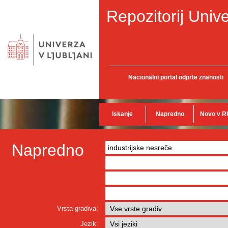
Repozitorij Unive
Nacionalni portal odprte znanosti
Iskanje
Napredno
Novo v R
Napredno
Vrsta gradiva:
Jezik: