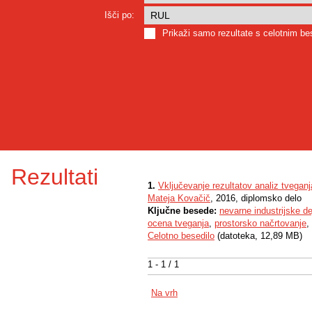
Išči po:
Prikaži samo rezultate s celotnim b
Rezultati
1.
Vključevanje rezultatov analiz tvegan
Mateja Kovačič
, 2016, diplomsko delo
Ključne besede:
nevarne industrijske de
ocena tveganja
,
prostorsko načrtovanje
,
Celotno besedilo
(datoteka, 12,89 MB)
1 - 1 / 1
Na vrh