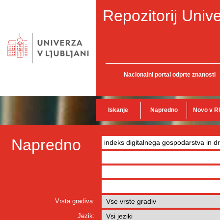
Repozitorij Unive
Nacionalni portal odprte znanosti
Iskanje
Napredno
Novo v R
Napredno
Vrsta gradiva:
Jezik: