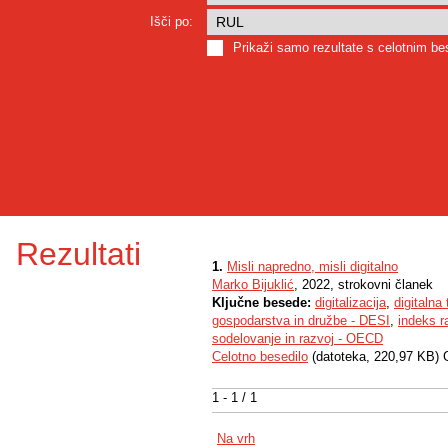
Išči po:
Prikaži samo rezultate s celotnim b
Rezultati
1.
Misli napredno, misli digitalno
Marko Bijuklić
, 2022, strokovni članek
Ključne besede:
digitalizacija
,
digitalna
gospodarstva in družbe - DESI
,
indeks r
sodelovanje in razvoj - OECD
Celotno besedilo
(datoteka, 220,97 KB) 
1 - 1 / 1
Na vrh