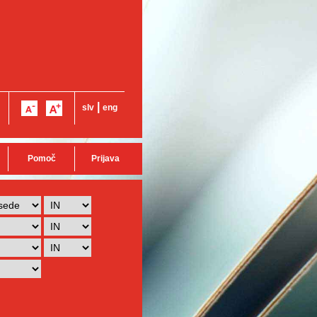
|
slv
eng
Pomoč
Prijava