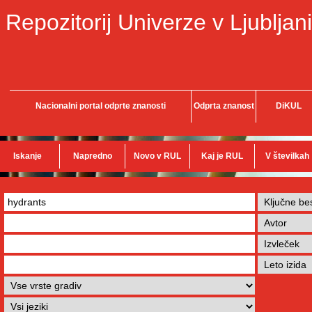
Repozitorij Univerze v Ljubljani
Nacionalni portal odprte znanosti
Odprta znanost
DiKUL
Iskanje
Napredno
Novo v RUL
Kaj je RUL
V številkah