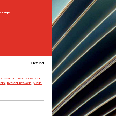
skanje
1 rezultat
no omrežje
,
javni vodovodni
ants
,
hydrant network
,
public