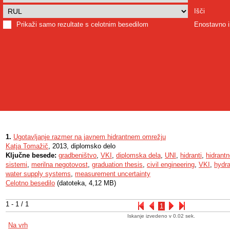
Išči
Prikaži samo rezultate s celotnim besedilom
Enostavno i
1.
Ugotavljanje razmer na javnem hidrantnem omrežju
Katja Tomažič
, 2013, diplomsko delo
Ključne besede:
gradbeništvo
,
VKI
,
diplomska dela
,
UNI
,
hidranti
,
hidrant
sistemi
,
merilna negotovost
,
graduation thesis
,
civil engineering
,
VKI
,
hydr
water supply systems
,
measurement uncertainty
Celotno besedilo
(datoteka, 4,12 MB)
1 - 1 / 1
1
Iskanje izvedeno v 0.02 sek.
Na vrh