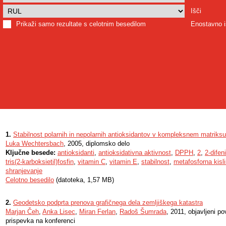
Išči
Prikaži samo rezultate s celotnim besedilom
Enostavno i
1.
Stabilnost polarnih in nepolarnih antioksidantov v kompleksnem matriksu
Luka Wechtersbach
, 2005, diplomsko delo
Ključne besede:
antioksidanti
,
antioksidativna aktivnost
,
DPPH
,
2
,
2-difeni
tris(2-karboksietil)fosfin
,
vitamin C
,
vitamin E
,
stabilnost
,
metafosforna kisl
shranjevanje
Celotno besedilo
(datoteka, 1,57 MB)
2.
Geodetsko podprta prenova grafičnega dela zemljiškega katastra
Marjan Čeh
,
Anka Lisec
,
Miran Ferlan
,
Radoš Šumrada
, 2011, objavljeni p
prispevka na konferenci