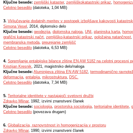
Ključne besede:
zemljiški kataster
,
zemljiškokatastrski prikaz
,
homogeniza
Celotno besedilo
(datoteka, 1,04 MB)
3.
Vključevanje dodatnih meritev v postopek izboljšave kakovosti katastrsk
Simona Vesel
, 2014, diplomsko delo
Ključne besede:
geodezija
,
diplomska naloga
,
UNI
,
planinska karta
,
homog
grafični katastrski načrt
,
zemljiško-katastrski prikaz
,
položajna natančnost
membranska metoda
,
preurejanje zemljišč
Celotno besedilo
(datoteka, 6,53 MB)
4.
Spremljanje entalpijske bilance zlitine EN AW 5182 na celotni procesni po
Kristijan Kresnik
, 2021, magistrsko delo/naloga
Ključne besede:
Aluminijeva zlitina EN AW 5182
,
termodinamično ravnotež
deformacija
,
entalpija
,
mikrostruktura
,
DSC.
Celotno besedilo
(datoteka, 7,34 MB)
5.
Teritorialne identitete v nastajajoči svetovni družbi
Zdravko Mlinar
, 1992, izvirni znanstveni članek
Ključne besede:
sociologija
,
prostorska sociologija
,
teritorialne identitete
,
g
Celotno besedilo
(povezava drugam)
6.
Globalizacija, raznovrstnost in homogenizacija v prostoru
Zdravko Mlinar
, 1990, izvirni znanstveni članek