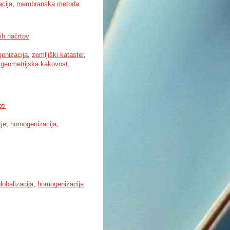
cija
,
membranska metoda
ih načrtov
enizacija
,
zemljiški kataster
,
,
geometrijska kakovost
,
ti
je
,
homogenizacija
,
lobalizacija
,
homogenizacija