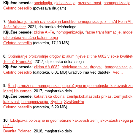
Ključne besede:
sociologija
,
globalizacija
,
raznovrstnost
,
homogenizacija
Celotno besedilo
(povezava drugam)
7.
Modeliranje faznih ravnotežij in kinetike homogenizacije zlitin Al-Fe in Al
Jože Arbeiter
, 2021, doktorsko delo/naloga
Ključne besede:
zlitine Al-Fe
,
homogenizacija
,
fazne transformacije
,
model
diferenčna vrstična kalorimetrija
Celotno besedilo
(datoteka, 17,10 MB)
8.
Optimiranje proizvodnje drogov iz aluminijeve zlitine 6082 visoke kvalitet
Tomaž Premužić
, 2017, diplomsko delo/naloga
Ključne besede:
zlitina AA 6082
,
obdelava taline
,
drogovi
,
homogenizacija
Celotno besedilo
(datoteka, 6,01 MB) Gradivo ima več datotek!
Več...
9.
Študija možnosti homogenizacije položajne in geometrijske kakovosti ze
Matej Hauptman
, 2017, magistrsko delo
Ključne besede:
katastrska občina
,
zemljiškokatastrski prikaz
,
zemljiškok
kakovost
,
homogenizacija
,
Systra
,
SysGeoPro
Celotno besedilo
(datoteka, 5,29 MB)
10.
Izboljšava položajne in geometrične kakovosti zemljiškokatastrskega pri
občini
Deanira Polanec
, 2018, magistrsko delo