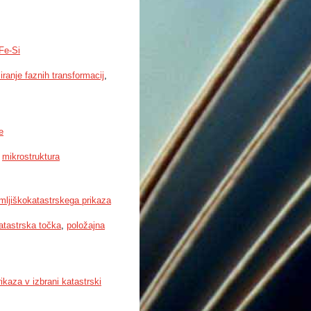
-Fe-Si
iranje faznih transformacij
,
e
,
mikrostruktura
mljiškokatastrskega prikaza
atastrska točka
,
položajna
kaza v izbrani katastrski