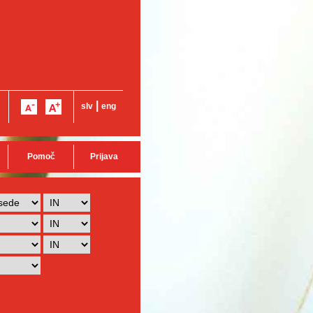
|
slv
eng
Pomoč
Prijava