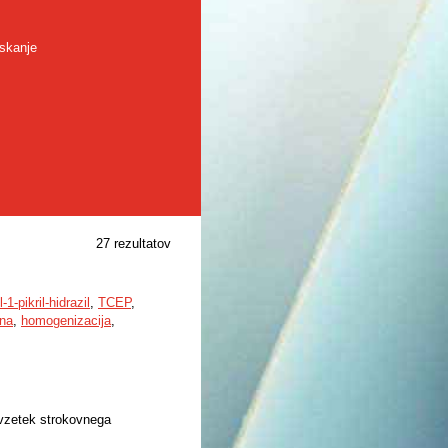
skanje
27 rezultatov
l-1-pikril-hidrazil
,
TCEP
,
ina
,
homogenizacija
,
ovzetek strokovnega