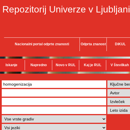
Repozitorij Univerze v Ljubljani
Nacionalni portal odprte znanosti
Odprta znanost
DiKUL
Iskanje
Napredno
Novo v RUL
Kaj je RUL
V številkah