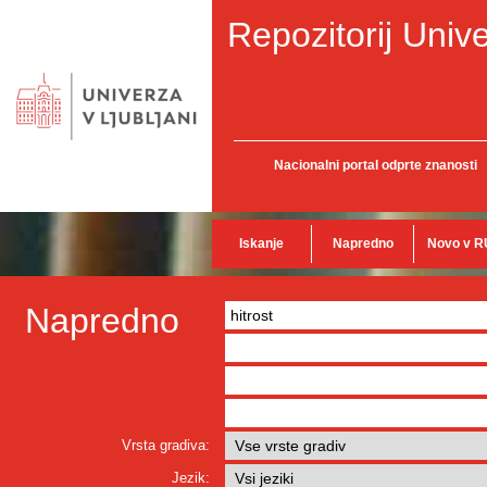
Repozitorij Unive
Nacionalni portal odprte znanosti
Iskanje
Napredno
Novo v R
Napredno
Vrsta gradiva:
Jezik: