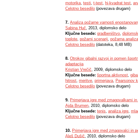
motorika
,
testi
,
t-test
,
hi-kvadrat test
,
an
Celotno besedilo
(povezava drugam)
7.
Analiza požarne varnosti enostanovanj
Sabina Huč
, 2013, diplomsko delo
Ključne besede:
gradbeništvo
,
diplomsk
toplote
,
požarni scenarij
,
požarna analiz
Celotno besedilo
(datoteka, 8,48 MB)
8.
Otrokov gibalni razvoj in pomen športn
adaptacija
Kristian Vrečič
, 2009, diplomsko delo
Ključne besede:
športna aktivnost
,
giba
hitrost
,
meritve
,
primerjava
,
Pearsonov k
Celotno besedilo
(povezava drugam)
9.
Primerjava igre med zmagovalkami in p
Ajda Brumen
, 2010, diplomsko delo
Ključne besede:
tenis
,
analiza igre
,
mla
Celotno besedilo
(povezava drugam)
10.
Primerjava igre med zmagovalci in pora
Aleš Dušič
, 2010, diplomsko delo