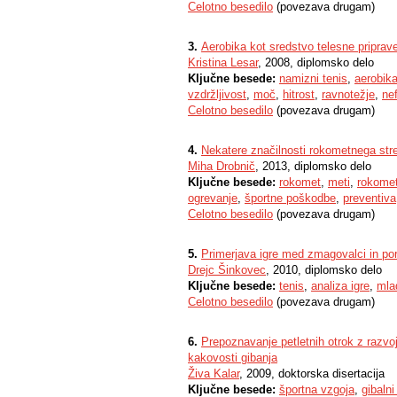
Celotno besedilo
(povezava drugam)
3.
Aerobika kot sredstvo telesne priprav
Kristina Lesar
, 2008, diplomsko delo
Ključne besede:
namizni tenis
,
aerobik
vzdržljivost
,
moč
,
hitrost
,
ravnotežje
,
nef
Celotno besedilo
(povezava drugam)
4.
Nekatere značilnosti rokometnega str
Miha Drobnič
, 2013, diplomsko delo
Ključne besede:
rokomet
,
meti
,
rokomet
ogrevanje
,
športne poškodbe
,
preventiva
Celotno besedilo
(povezava drugam)
5.
Primerjava igre med zmagovalci in pora
Drejc Šinkovec
, 2010, diplomsko delo
Ključne besede:
tenis
,
analiza igre
,
mla
Celotno besedilo
(povezava drugam)
6.
Prepoznavanje petletnih otrok z razvo
kakovosti gibanja
Živa Kalar
, 2009, doktorska disertacija
Ključne besede:
športna vzgoja
,
gibalni