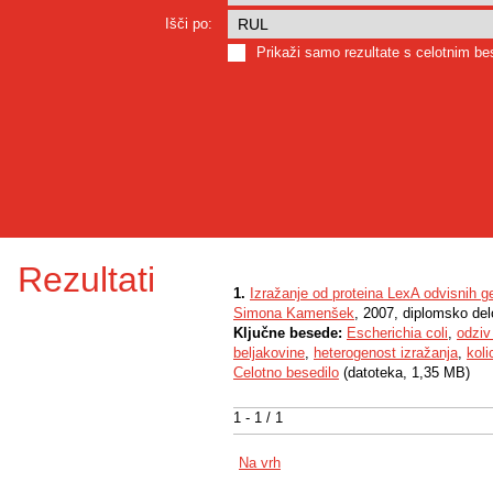
Išči po:
Prikaži samo rezultate s celotnim b
Rezultati
1.
Izražanje od proteina LexA odvisnih g
Simona Kamenšek
, 2007, diplomsko del
Ključne besede:
Escherichia coli
,
odzi
beljakovine
,
heterogenost izražanja
,
koli
Celotno besedilo
(datoteka, 1,35 MB)
1 - 1 / 1
Na vrh