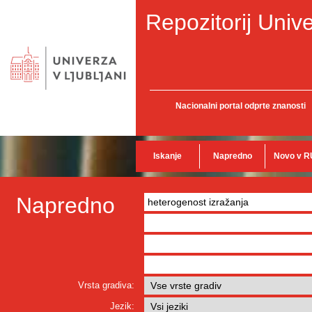
Repozitorij Unive
Nacionalni portal odprte znanosti
Iskanje
Napredno
Novo v R
Napredno
Vrsta gradiva:
Jezik: