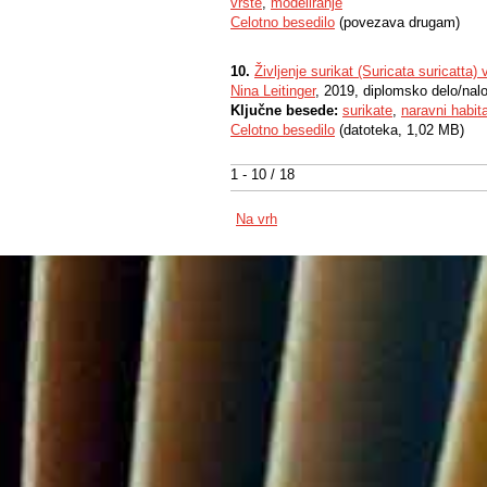
vrste
,
modeliranje
Celotno besedilo
(povezava drugam)
10.
Življenje surikat (Suricata suricatta)
Nina Leitinger
, 2019, diplomsko delo/nal
Ključne besede:
surikate
,
naravni habita
Celotno besedilo
(datoteka, 1,02 MB)
1 - 10 / 18
Na vrh