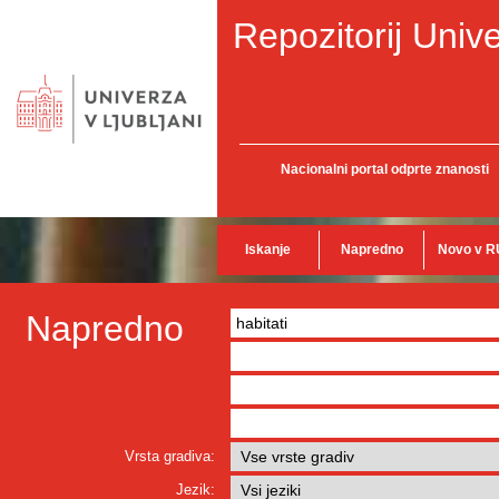
Repozitorij Unive
Nacionalni portal odprte znanosti
Iskanje
Napredno
Novo v R
Napredno
Vrsta gradiva:
Jezik: