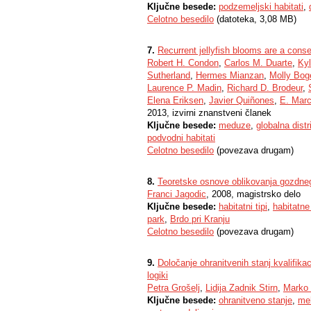
Ključne besede:
podzemeljski habitati
,
Celotno besedilo
(datoteka, 3,08 MB)
7.
Recurrent jellyfish blooms are a conse
Robert H. Condon
,
Carlos M. Duarte
,
Kyl
Sutherland
,
Hermes Mianzan
,
Molly Bog
Laurence P. Madin
,
Richard D. Brodeur
,
Elena Eriksen
,
Javier Quiñones
,
E. Marc
2013, izvirni znanstveni članek
Ključne besede:
meduze
,
globalna distr
podvodni habitati
Celotno besedilo
(povezava drugam)
8.
Teoretske osnove oblikovanja gozdneg
Franci Jagodic
, 2008, magistrsko delo
Ključne besede:
habitatni tipi
,
habitatne
park
,
Brdo pri Kranju
Celotno besedilo
(povezava drugam)
9.
Določanje ohranitvenih stanj kvalifikac
logiki
Petra Grošelj
,
Lidija Zadnik Stirn
,
Marko
Ključne besede:
ohranitveno stanje
,
me