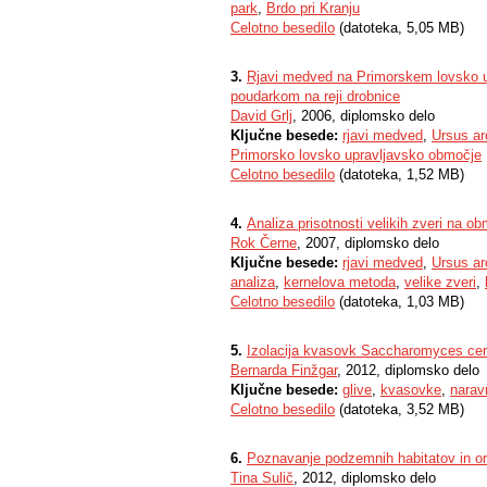
park
,
Brdo pri Kranju
Celotno besedilo
(datoteka, 5,05 MB)
3.
Rjavi medved na Primorskem lovsko upr
poudarkom na reji drobnice
David Grlj
, 2006, diplomsko delo
Ključne besede:
rjavi medved
,
Ursus ar
Primorsko lovsko upravljavsko območje
Celotno besedilo
(datoteka, 1,52 MB)
4.
Analiza prisotnosti velikih zveri na o
Rok Černe
, 2007, diplomsko delo
Ključne besede:
rjavi medved
,
Ursus ar
analiza
,
kernelova metoda
,
velike zveri
,
Celotno besedilo
(datoteka, 1,03 MB)
5.
Izolacija kvasovk Saccharomyces cere
Bernarda Finžgar
, 2012, diplomsko delo
Ključne besede:
glive
,
kvasovke
,
naravn
Celotno besedilo
(datoteka, 3,52 MB)
6.
Poznavanje podzemnih habitatov in or
Tina Sulič
, 2012, diplomsko delo