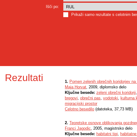
Išči po:
Prikaži samo rezultate s celotnim b
Rezultati
1.
Pomen zelenih obrečnih koridorjev na 
Maja Horvat
, 2009, diplomsko delo
Ključne besede:
zeleni obrečni koridorji
bregovi
,
obrečni pas
,
vodotoki
,
kulturna 
migracijski prostor
Celotno besedilo
(datoteka, 37,73 MB)
2.
Teoretske osnove oblikovanja gozdneg
Franci Jagodic
, 2005, magistrsko delo
Ključne besede:
habitatni tipi
,
habitatne