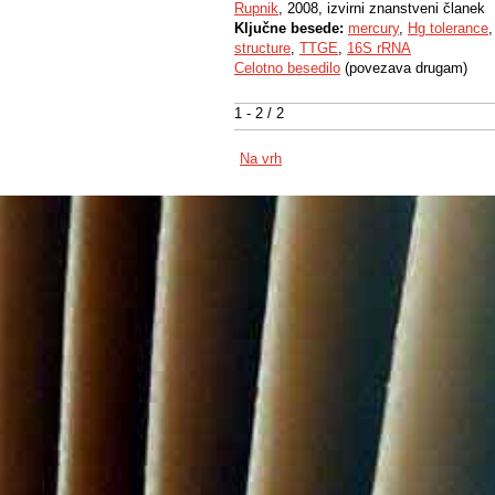
Rupnik
, 2008, izvirni znanstveni članek
Ključne besede:
mercury
,
Hg tolerance
structure
,
TTGE
,
16S rRNA
Celotno besedilo
(povezava drugam)
1 - 2 / 2
Na vrh