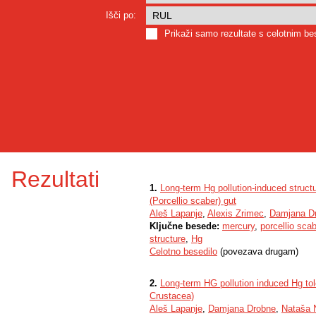
Išči po:
Prikaži samo rezultate s celotnim b
Rezultati
1.
Long-term Hg pollution-induced structur
(Porcellio scaber) gut
Aleš Lapanje
,
Alexis Zrimec
,
Damjana D
Ključne besede:
mercury
,
porcellio scab
structure
,
Hg
Celotno besedilo
(povezava drugam)
2.
Long-term HG pollution induced Hg tole
Crustacea)
Aleš Lapanje
,
Damjana Drobne
,
Nataša 