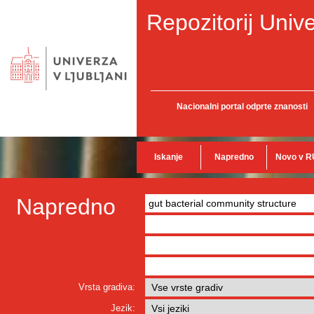
Repozitorij Unive
Nacionalni portal odprte znanosti
Iskanje
Napredno
Novo v R
Napredno
Vrsta gradiva:
Jezik: