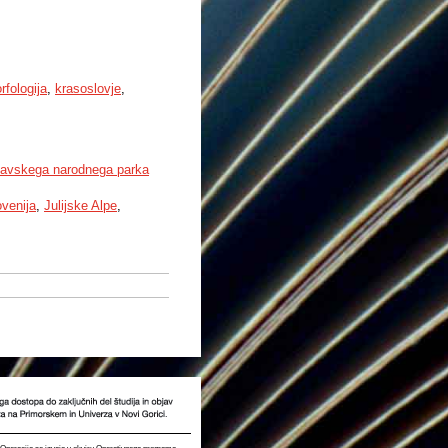
fologija
,
krasoslovje
,
iglavskega narodnega parka
ovenija
,
Julijske Alpe
,