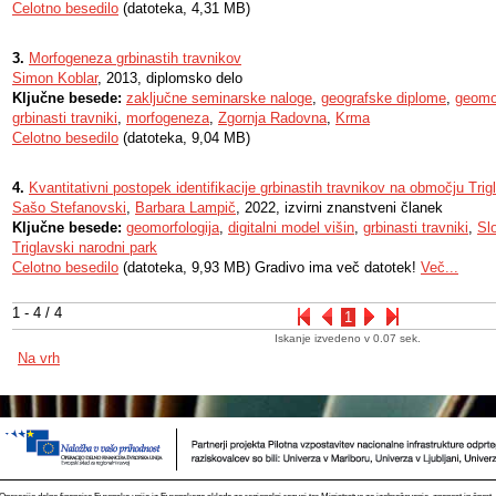
Celotno besedilo
(datoteka, 4,31 MB)
3.
Morfogeneza grbinastih travnikov
Simon Koblar
, 2013, diplomsko delo
Ključne besede:
zaključne seminarske naloge
,
geografske diplome
,
geomor
grbinasti travniki
,
morfogeneza
,
Zgornja Radovna
,
Krma
Celotno besedilo
(datoteka, 9,04 MB)
4.
Kvantitativni postopek identifikacije grbinastih travnikov na območju Tr
Sašo Stefanovski
,
Barbara Lampič
, 2022, izvirni znanstveni članek
Ključne besede:
geomorfologija
,
digitalni model višin
,
grbinasti travniki
,
Sl
Triglavski narodni park
Celotno besedilo
(datoteka, 9,93 MB) Gradivo ima več datotek!
Več...
1 - 4 / 4
1
Iskanje izvedeno v 0.07 sek.
Na vrh