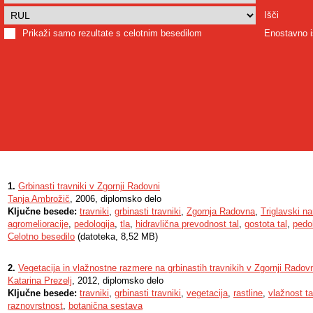
Išči
Prikaži samo rezultate s celotnim besedilom
Enostavno i
1.
Grbinasti travniki v Zgornji Radovni
Tanja Ambrožič
, 2006, diplomsko delo
Ključne besede:
travniki
,
grbinasti travniki
,
Zgornja Radovna
,
Triglavski na
agromelioracije
,
pedologija
,
tla
,
hidravlična prevodnost tal
,
gostota tal
,
pedo
Celotno besedilo
(datoteka, 8,52 MB)
2.
Vegetacija in vlažnostne razmere na grbinastih travnikih v Zgornji Radovn
Katarina Prezelj
, 2012, diplomsko delo
Ključne besede:
travniki
,
grbinasti travniki
,
vegetacija
,
rastline
,
vlažnost ta
raznovrstnost
,
botanična sestava