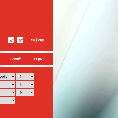
|
slv
eng
Pomoč
Prijava