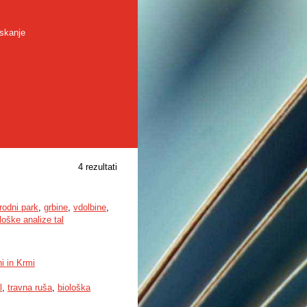
skanje
4 rezultati
rodni park
,
grbine
,
vdolbine
,
loške analize tal
i in Krmi
l
,
travna ruša
,
biološka