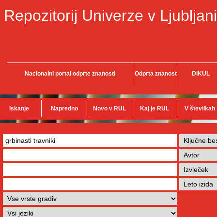
Repozitorij Univerze v Ljubljani
Nacionalni portal odprte znanosti
Odprta znanost
DiKUL
Iskanje
Napredno
Novo v RUL
Kaj je RUL
V številkah