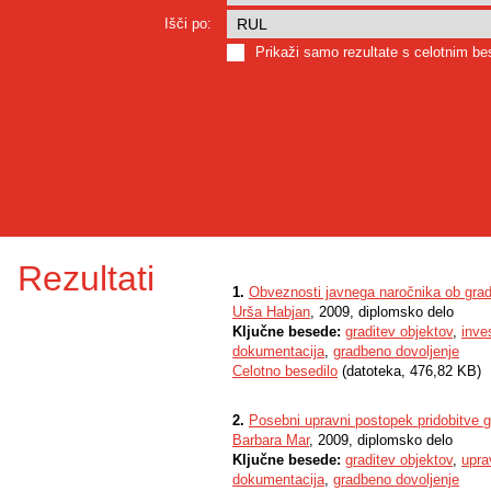
Išči po:
Prikaži samo rezultate s celotnim b
Rezultati
1.
Obveznosti javnega naročnika ob gradi
Urša Habjan
, 2009, diplomsko delo
Ključne besede:
graditev objektov
,
inves
dokumentacija
,
gradbeno dovoljenje
Celotno besedilo
(datoteka, 476,82 KB)
2.
Posebni upravni postopek pridobitve 
Barbara Mar
, 2009, diplomsko delo
Ključne besede:
graditev objektov
,
upra
dokumentacija
,
gradbeno dovoljenje