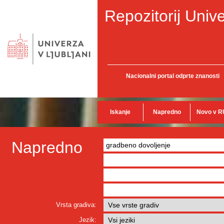
Repozitorij Unive
Nacionalni portal odprte znanosti
Iskanje
Napredno
Novo v R
Napredno
Vrsta gradiva:
Jezik: