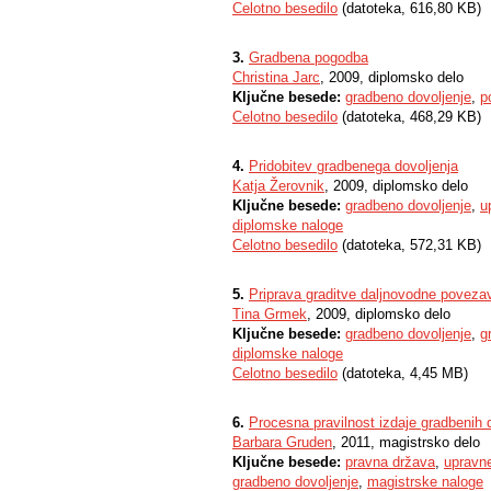
Celotno besedilo
(datoteka, 616,80 KB)
3.
Gradbena pogodba
Christina Jarc
, 2009, diplomsko delo
Ključne besede:
gradbeno dovoljenje
,
p
Celotno besedilo
(datoteka, 468,29 KB)
4.
Pridobitev gradbenega dovoljenja
Katja Žerovnik
, 2009, diplomsko delo
Ključne besede:
gradbeno dovoljenje
,
u
diplomske naloge
Celotno besedilo
(datoteka, 572,31 KB)
5.
Priprava graditve daljnovodne poveza
Tina Grmek
, 2009, diplomsko delo
Ključne besede:
gradbeno dovoljenje
,
g
diplomske naloge
Celotno besedilo
(datoteka, 4,45 MB)
6.
Procesna pravilnost izdaje gradbenih 
Barbara Gruden
, 2011, magistrsko delo
Ključne besede:
pravna država
,
upravne
gradbeno dovoljenje
,
magistrske naloge