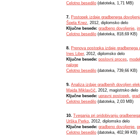
Celotno besedilo
(datoteka, 1,71 MB)
7.
Postopek izdaje gradbenega dovoljenj
Špela Knez
, 2012, diplomsko delo
Ključne besede:
gradbeno dovoljenje
,
i
Celotno besedilo
(datoteka, 818,69 KB)
8.
Prenova postopka izdaje gradbenega d
Ines Liber
, 2012, diplomsko delo
Ključne besede:
poslovni proces
,
model
naloge
Celotno besedilo
(datoteka, 739,66 KB)
9.
Analiza izdaje gradbenih dovoljen elek
Majda Miklavčič
, 2012, magistrsko delo
Ključne besede:
upravni postopek
,
grad
Celotno besedilo
(datoteka, 2,03 MB)
10.
Tveganja pri pridobivanju gradbenega
Urška Perko
, 2012, diplomsko delo
Ključne besede:
gradbeno dovoljenje
,
p
Celotno besedilo
(datoteka, 402,99 KB)