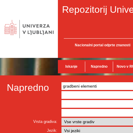
Repozitorij Unive
Nacionalni portal odprte znanosti
Iskanje
Napredno
Novo v R
Napredno
Vrsta gradiva:
Jezik: