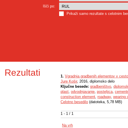
Išči po:
Prikaži samo rezultate s celotnim b
Rezultati
1.
Vgradnja gradbenih elementov v cest
Jure Košir
, 2016, diplomsko delo
Ključne besede:
gradbeništvo
,
diplomsk
plast
,
odvodnjavanje
,
posteljica
,
cementn
construction element
,
roadway
,
wearing 
Celotno besedilo
(datoteka, 5,78 MB)
1 - 1 / 1
Na vrh