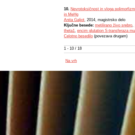
10.
Nevrotoksičnost in vloga polimorfiz
in MeHg
Anita Galjot
, 2014, magistrsko delo
Ključne besede:
metilirano živo srebro
,
theta1
,
encim glutation S-transferaza m
Celotno besedilo
(povezava drugam)
1 - 10 / 18
Na vrh