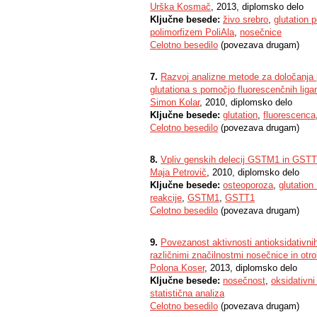
Urška Kosmač
, 2013, diplomsko delo
Ključne besede:
živo srebro
,
glutation 
polimorfizem PoliAla
,
nosečnice
Celotno besedilo
(povezava drugam)
7.
Razvoj analizne metode za določanja p
glutationa s pomočjo fluorescenčnih lig
Simon Kolar
, 2010, diplomsko delo
Ključne besede:
glutation
,
fluorescenca
Celotno besedilo
(povezava drugam)
8.
Vpliv genskih delecij GSTM1 in GSTT
Maja Petrovič
, 2010, diplomsko delo
Ključne besede:
osteoporoza
,
glutation
reakcije
,
GSTM1
,
GSTT1
Celotno besedilo
(povezava drugam)
9.
Povezanost aktivnosti antioksidativni
različnimi značilnostmi nosečnice in otr
Polona Koser
, 2013, diplomsko delo
Ključne besede:
nosečnost
,
oksidativni
statistična analiza
Celotno besedilo
(povezava drugam)