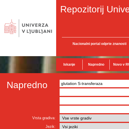
Repozitorij Unive
Nacionalni portal odprte znanosti
Iskanje
Napredno
Novo v R
Napredno
Vrsta gradiva:
Jezik: