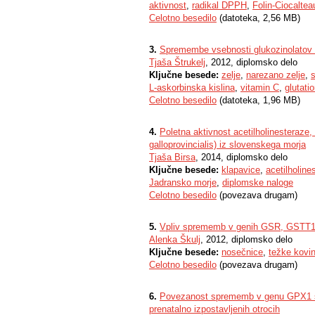
aktivnost
,
radikal DPPH
,
Folin-Ciocaltea
Celotno besedilo
(datoteka, 2,56 MB)
3.
Spremembe vsebnosti glukozinolatov i
Tjaša Štrukelj
, 2012, diplomsko delo
Ključne besede:
zelje
,
narezano zelje
,
s
L-askorbinska kislina
,
vitamin C
,
glutati
Celotno besedilo
(datoteka, 1,96 MB)
4.
Poletna aktivnost acetilholinesteraze,
galloprovincialis) iz slovenskega morja
Tjaša Birsa
, 2014, diplomsko delo
Ključne besede:
klapavice
,
acetilholine
Jadransko morje
,
diplomske naloge
Celotno besedilo
(povezava drugam)
5.
Vpliv sprememb v genih GSR, GSTT1 i
Alenka Škulj
, 2012, diplomsko delo
Ključne besede:
nosečnice
,
težke kovi
Celotno besedilo
(povezava drugam)
6.
Povezanost sprememb v genu GPX1 s 
prenatalno izpostavljenih otrocih