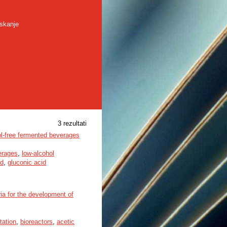
skanje
3 rezultati
hol-free fermented beverages
erages
,
low-alcohol
id
,
gluconic acid
ria for the development of
tation
,
bioreactors
,
acetic