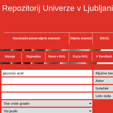
Repozitorij Univerze v Ljubljani
Nacionalni portal odprte znanosti
Odprta znanost
DiKUL
Iskanje
Napredno
Novo v RUL
Kaj je RUL
V številkah