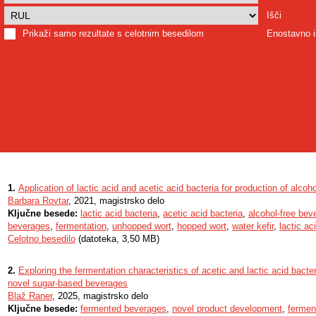
Išči
Prikaži samo rezultate s celotnim besedilom
Enostavno i
1.
Application of lactic acid and acetic acid bacteria for production of alco
Barbara Rovtar
, 2021, magistrsko delo
Ključne besede:
lactic acid bacteria
,
acetic acid bacteria
,
alcohol-free bev
beverages
,
fermentation
,
unhopped wort
,
hopped wort
,
water kefir
,
lactic ac
Celotno besedilo
(datoteka, 3,50 MB)
2.
Exploring the fermentation characteristics of acetic and lactic acid bacte
novel sugar-based beverages
Blaž Raner
, 2025, magistrsko delo
Ključne besede:
fermented beverages
,
novel product development
,
fermen