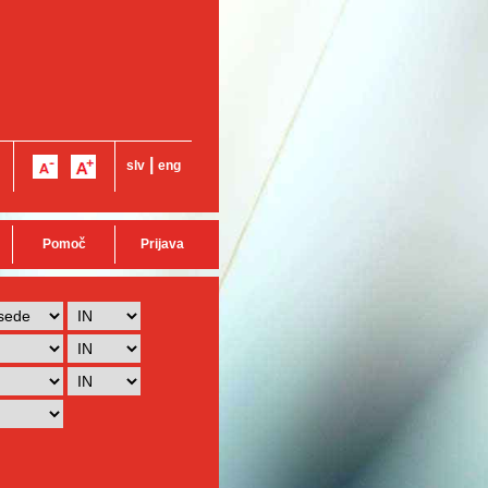
|
slv
eng
Pomoč
Prijava