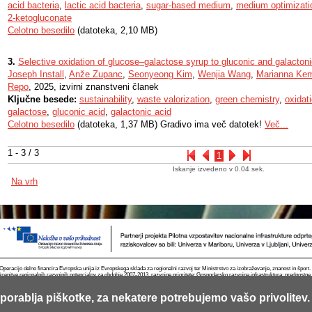
acid bacteria
,
lactic acid bacteria
,
sugar-based medium
,
medium optimizati
2-ketogluconate
Celotno besedilo
(datoteka, 2,10 MB)
3.
Selective oxidation of glucose–galactose syrup to gluconic and galactoni
Joseph Install
,
Anže Zupanc
,
Seonyeong Kim
,
Wenjia Wang
,
Marianna Kem
Repo
, 2025, izvirni znanstveni članek
Ključne besede:
sustainability
,
waste valorization
,
green chemistry
,
oxidat
galactose
,
gluconic acid
,
galactonic acid
Celotno besedilo
(datoteka, 1,37 MB) Gradivo ima več datotek!
Več...
1 - 3 / 3
1
Iskanje izvedeno v 0.04 sek.
Na vrh
Operacijo delno financira Evropska unija iz Evropskega sklada za regionalni razvoj ter Ministrstvo za izobraževanje, znanost in špor
krepitve regionalnih razvojnih potencialov za obdobje 2007-2013, razvojne prioritete: Gospodarsko razvojna infrastruktura; prednostn
porablja piškotke, za nekatere potrebujemo vašo privolitev.
Kontakt
RSS
Piškotki
Pogoji uporabe
Mobilno