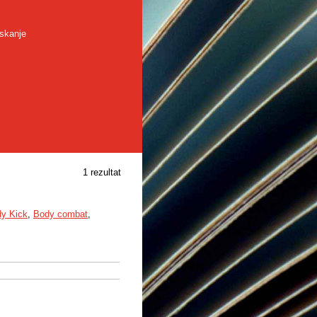
skanje
1 rezultat
y Kick
,
Body combat
,