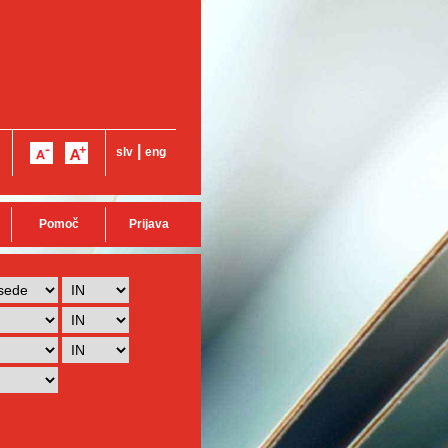
|
slv
eng
Pomoč
Prijava