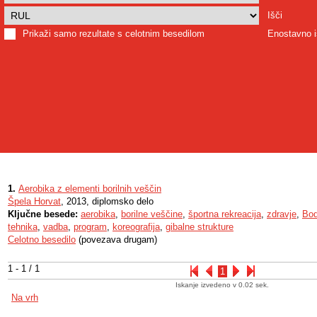
Išči
Prikaži samo rezultate s celotnim besedilom
Enostavno i
1.
Aerobika z elementi borilnih veščin
Špela Horvat
, 2013, diplomsko delo
Ključne besede:
aerobika
,
borilne veščine
,
športna rekreacija
,
zdravje
,
Bod
tehnika
,
vadba
,
program
,
koreografija
,
gibalne strukture
Celotno besedilo
(povezava drugam)
1 - 1 / 1
1
Iskanje izvedeno v 0.02 sek.
Na vrh