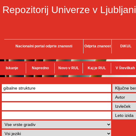
Repozitorij Univerze v Ljubljani
Nacionalni portal odprte znanosti
Odprta znanost
DiKUL
Iskanje
Napredno
Novo v RUL
Kaj je RUL
V številkah