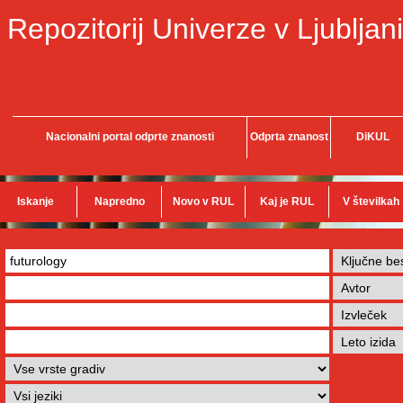
Repozitorij Univerze v Ljubljani
Nacionalni portal odprte znanosti
Odprta znanost
DiKUL
Iskanje
Napredno
Novo v RUL
Kaj je RUL
V številkah