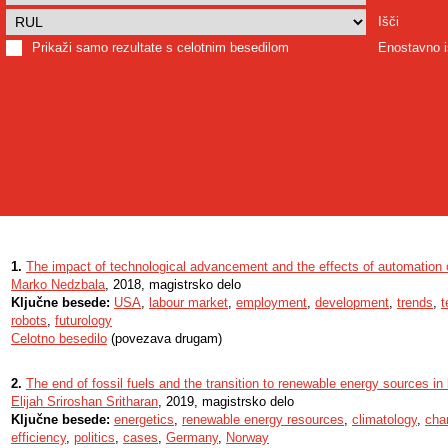
Išči
Prikaži samo rezultate s celotnim besedilom
Enostavno i
1.
The impact of technological advancement and the effects of automation 
Marko Nedzbala
, 2018, magistrsko delo
Ključne besede:
USA
,
labour market
,
employment
,
development
,
trends
,
t
robots
,
futurology
Celotno besedilo
(povezava drugam)
2.
The end of fossil fuels and the transition to renewable energy sources in 
Elijah Sriroshan Sritharan
, 2019, magistrsko delo
Ključne besede:
energetics
,
renewable energy resources
,
climatology
,
cha
efficiency
,
politics
,
cases
,
Germany
,
Norway