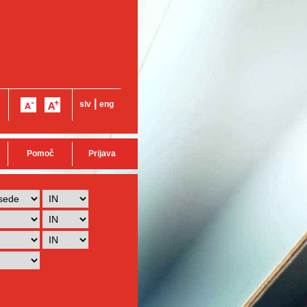
|
slv
eng
Pomoč
Prijava