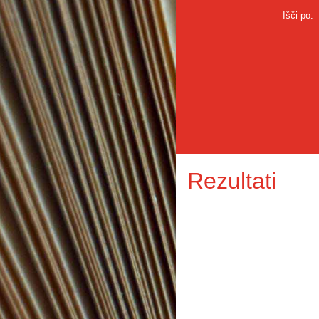
Išči po:
Rezultati