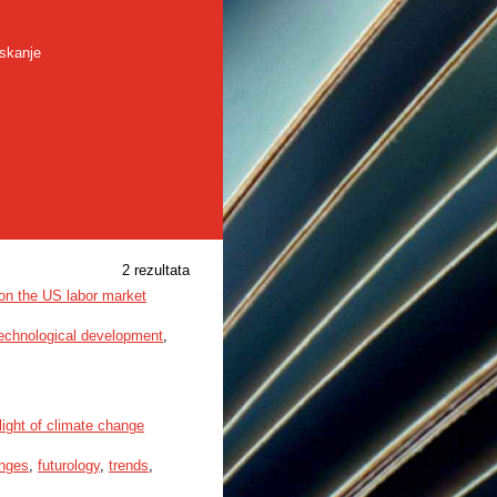
skanje
2 rezultata
on the US labor market
echnological development
,
light of climate change
nges
,
futurology
,
trends
,