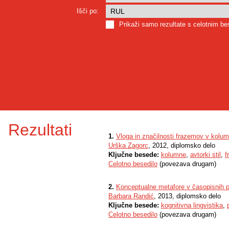
Išči po:
Prikaži samo rezultate s celotnim b
Rezultati
1.
Vloga in značilnosti frazemov v kolu
Urška Zagorc
, 2012, diplomsko delo
Ključne besede:
kolumne
,
avtorki stil
,
f
Celotno besedilo
(povezava drugam)
2.
Konceptualne metafore v časopisnih pr
Barbara Randić
, 2013, diplomsko delo
Ključne besede:
kognitivna lingvistika
,
Celotno besedilo
(povezava drugam)