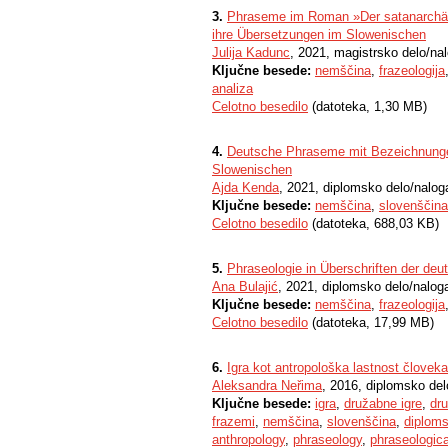
3.
Phraseme im Roman »Der satanarchäo
ihre Übersetzungen im Slowenischen
Julija Kadunc
, 2021, magistrsko delo/na
Ključne besede:
nemščina
,
frazeologija
analiza
Celotno besedilo
(datoteka, 1,30 MB)
4.
Deutsche Phraseme mit Bezeichnunge
Slowenischen
Ajda Kenda
, 2021, diplomsko delo/nalog
Ključne besede:
nemščina
,
slovenščina
Celotno besedilo
(datoteka, 688,03 KB)
5.
Phraseologie in Überschriften der deu
Ana Bulajić
, 2021, diplomsko delo/nalog
Ključne besede:
nemščina
,
frazeologija
Celotno besedilo
(datoteka, 17,99 MB)
6.
Igra kot antropološka lastnost človek
Aleksandra Neřima
, 2016, diplomsko del
Ključne besede:
igra
,
družabne igre
,
dr
frazemi
,
nemščina
,
slovenščina
,
diploms
anthropology
,
phraseology
,
phraseologica