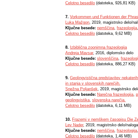
Celotno besedilo
(datoteka, 926,81 KB)
7.
Vorkommen und Funktionen der Phras
Luka Mažgon
, 2019, magistrsko delo/na
Ključne besede:
nemščina
,
frazeologija
Celotno besedilo
(datoteka, 9,62 MB)
8.
Izbiblična zoonimna frazeologija
Andreja Mavsar
, 2016, diplomsko delo
Ključne besede:
slovenščina
,
frazeologi
Celotno besedilo
(datoteka, 886,27 KB)
9.
Geolingvistična predstavitev nekateri
in stanja v slovenskih narečjih.
Snežna Poljanšek
, 2019, magistrsko del
Ključne besede:
Narečna frazeologija
,
p
geolingvistika
,
slovenska narečja.
Celotno besedilo
(datoteka, 6,11 MB)
10.
Frazemi v nemškem časopisu Die Zei
Lev Nader
, 2019, magistrsko delo/naloga
Ključne besede:
nemščina
,
frazeologija
Celotno besedilo
(datoteka, 1,46 MB)