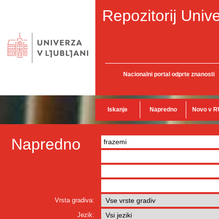
Repozitorij Unive
Nacionalni portal odprte znanosti
Iskanje
Napredno
Novo v R
Napredno
Vrsta gradiva:
Jezik: