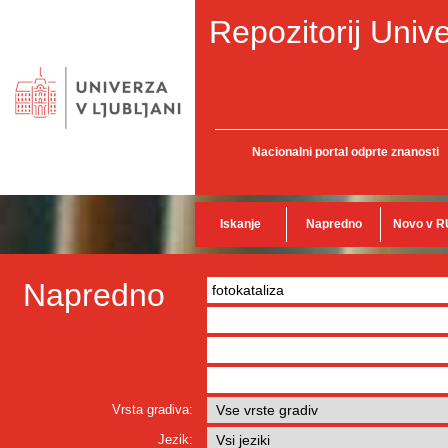
Repozitorij Unive
Nacionalni portal odprte znanosti
Iskanje
Napredno
Novo v R
Napredno
Vrsta gradiva:
Jezik: