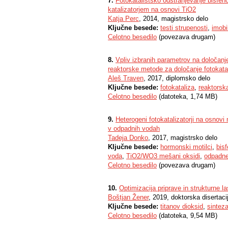
7.
Fotokatalistsko odstranjevanje bisfeno
katalizatorjem na osnovi TiO2
Katja Perc
, 2014, magistrsko delo
Ključne besede:
testi strupenosti
,
imobi
Celotno besedilo
(povezava drugam)
8.
Vpliv izbranih parametrov na določanje
reaktorske metode za določanje fotokatal
Aleš Traven
, 2017, diplomsko delo
Ključne besede:
fotokataliza
,
reaktorsk
Celotno besedilo
(datoteka, 1,74 MB)
9.
Heterogeni fotokatalizatorji na osnov
v odpadnih vodah
Tadeja Donko
, 2017, magistrsko delo
Ključne besede:
hormonski motilci
,
bisf
voda
,
TiO2/WO3 mešani oksidi
,
odpadn
Celotno besedilo
(povezava drugam)
10.
Optimizacija priprave in strukturne 
Boštjan Žener
, 2019, doktorska disertaci
Ključne besede:
titanov dioksid
,
sintez
Celotno besedilo
(datoteka, 9,54 MB)