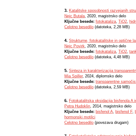
3.
Katalitske sposobnosti razvejanih stru
Nejc Butala
, 2020, magistrsko delo
Ključne besede:
fotokataliza
,
TiO2
,
hid
Celotno besedilo
(datoteka, 2,28 MB)
4.
Strukturne, fotokatalitske in optične l
Nejc Povirk
, 2020, magistrsko delo
Ključne besede:
fotokataliza
,
TiO2
,
tan
Celotno besedilo
(datoteka, 4,48 MB)
5.
Sinteza in karakterizacija transparentn
Mia Spiller
, 2024, diplomsko delo
Ključne besede:
transparentne samočist
Celotno besedilo
(datoteka, 2,59 MB)
6.
Fotokatalitska oksidacija bisfenola A 
Petra Hudoklin
, 2014, magistrsko delo
Ključne besede:
bisfenol A
,
bisfenol F
,
hormonski motilci
Celotno besedilo
(povezava drugam)