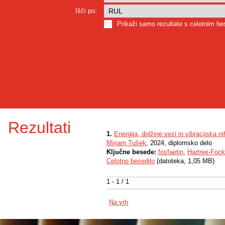
Išči po:
Prikaži samo rezultate s celotnim b
Rezultati
1.
Energija, dolžine vezi in vibracijska n
Mirjam Tušek
, 2024, diplomsko delo
Ključne besede:
fosfaetin
,
Hartree-Foc
Celotno besedilo
(datoteka, 1,05 MB)
1 - 1 / 1
Na vrh