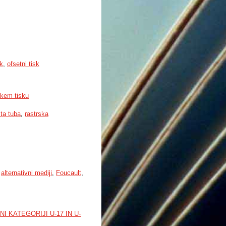
sk
,
ofsetni tisk
okem tisku
sta tuba
,
rastrska
,
alternativni mediji
,
Foucault
,
 KATEGORIJI U-17 IN U-