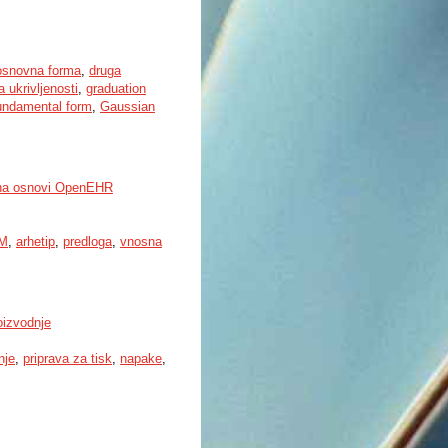
osnovna forma
,
druga
a ukrivljenosti
,
graduation
undamental form
,
Gaussian
v na osnovi OpenEHR
TM
,
arhetip
,
predloga
,
vnosna
oizvodnje
nje
,
priprava za tisk
,
napake
,