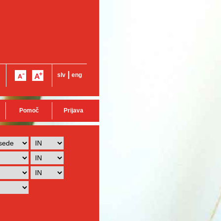
|
slv
eng
Pomoč
Prijava