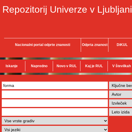
Repozitorij Univerze v Ljubljani
Nacionalni portal odprte znanosti
Odprta znanost
DiKUL
Iskanje
Napredno
Novo v RUL
Kaj je RUL
V številkah