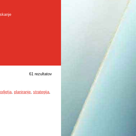
skanje
61 rezultatov
odjetja
,
planiranje
,
strategija
,