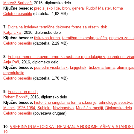
Matevž Barborič
, 2015, diplomsko delo
Ključne besede:
precizijsko litje
,
bron
,
general Rudolf Maister
,
forma
Celotno besedilo
(datoteka, 1,92 MB)
7.
Digitalna izdelava termične tiskovne forme za ofsetni tisk
Katja Likar
, 2016, diplomsko delo
Ključne besede:
tiskovna forma
,
termična tiskarska plošča
,
priprava za ti
Celotno besedilo
(datoteka, 2,19 MB)
8.
Fotopolimerne tiskovne forme za rastrske reprodukcije v posrednem vis
Anja Paš
, 2016, diplomsko delo
Ključne besede:
posredni visoki tisk
,
knjigotisk
,
tiskovna forma
,
aluminija
reprodukcija
Celotno besedilo
(datoteka, 1,78 MB)
9.
Foucault in mediji
Robert Bobnič
, 2016, diplomsko delo
Ključne besede:
historično singularna forma izkušnje
,
tehnologije sebstva
Michel
,
1926-1984
,
Subjekt
,
Novinarstvo
,
Množični mediji
,
Diplomska dela
Celotno besedilo
(povezava drugam)
10.
VSEBINA IN METODIKA TRENIRANJA NOGOMETAŠEV V STAROSTNI
19