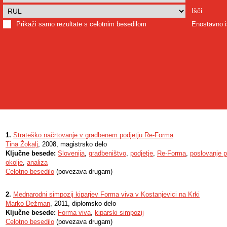
Išči
Prikaži samo rezultate s celotnim besedilom
Enostavno i
1.
Strateško načrtovanje v gradbenem podjetju Re-Forma
Tina Žokalj
, 2008, magistrsko delo
Ključne besede:
Slovenija
,
gradbeništvo
,
podjetje
,
Re-Forma
,
poslovanje p
okolje
,
analiza
Celotno besedilo
(povezava drugam)
2.
Mednarodni simpozij kiparjev Forma viva v Kostanjevici na Krki
Marko Dežman
, 2011, diplomsko delo
Ključne besede:
Forma viva
,
kiparski simpozij
Celotno besedilo
(povezava drugam)