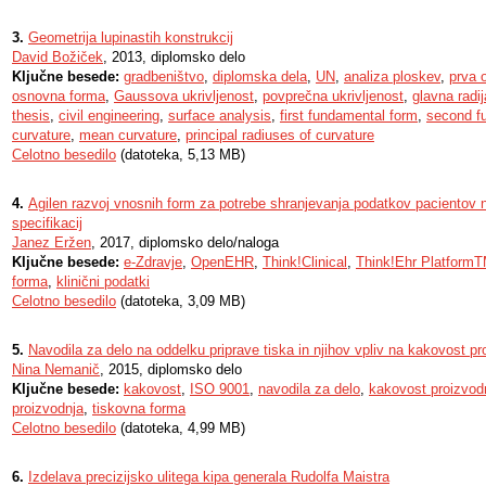
3.
Geometrija lupinastih konstrukcij
David Božiček
, 2013, diplomsko delo
Ključne besede:
gradbeništvo
,
diplomska dela
,
UN
,
analiza ploskev
,
prva 
osnovna forma
,
Gaussova ukrivljenost
,
povprečna ukrivljenost
,
glavna radij
thesis
,
civil engineering
,
surface analysis
,
first fundamental form
,
second f
curvature
,
mean curvature
,
principal radiuses of curvature
Celotno besedilo
(datoteka, 5,13 MB)
4.
Agilen razvoj vnosnih form za potrebe shranjevanja podatkov paciento
specifikacij
Janez Eržen
, 2017, diplomsko delo/naloga
Ključne besede:
e-Zdravje
,
OpenEHR
,
Think!Clinical
,
Think!Ehr Platform
forma
,
klinični podatki
Celotno besedilo
(datoteka, 3,09 MB)
5.
Navodila za delo na oddelku priprave tiska in njihov vpliv na kakovost pr
Nina Nemanič
, 2015, diplomsko delo
Ključne besede:
kakovost
,
ISO 9001
,
navodila za delo
,
kakovost proizvod
proizvodnja
,
tiskovna forma
Celotno besedilo
(datoteka, 4,99 MB)
6.
Izdelava precizijsko ulitega kipa generala Rudolfa Maistra