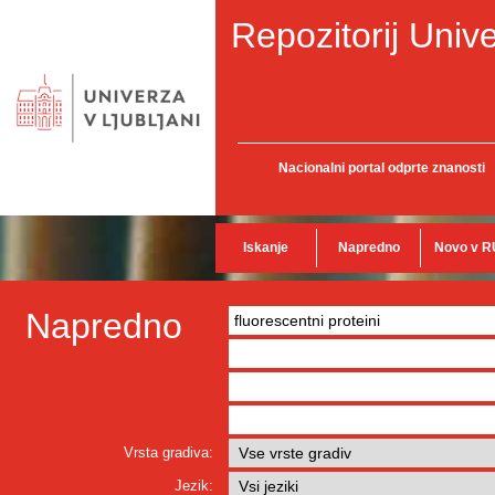
Repozitorij Unive
Nacionalni portal odprte znanosti
Iskanje
Napredno
Novo v R
Napredno
Vrsta gradiva:
Jezik: