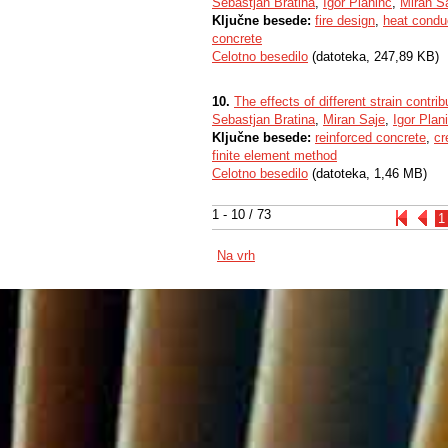
Sebastjan Bratina
,
Igor Planinc
,
Miran S
Ključne besede:
fire design
,
heat condu
concrete
Celotno besedilo
(datoteka, 247,89 KB)
10.
The effects of different strain contr
Sebastjan Bratina
,
Miran Saje
,
Igor Plan
Ključne besede:
reinforced concrete
,
cr
finite element method
Celotno besedilo
(datoteka, 1,46 MB)
1 - 10 / 73
1
Na vrh