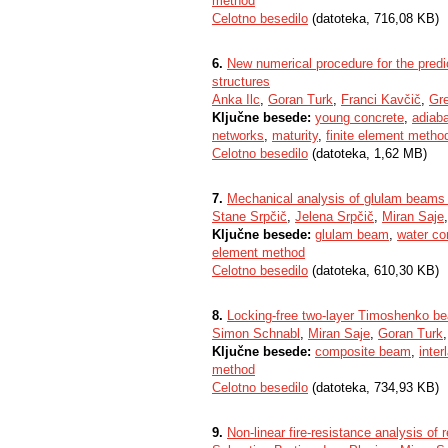
method
Celotno besedilo
(datoteka, 716,08 KB)
6.
New numerical procedure for the predi
structures
Anka Ilc
,
Goran Turk
,
Franci Kavčič
,
Gre
Ključne besede:
young concrete
,
adiaba
networks
,
maturity
,
finite element metho
Celotno besedilo
(datoteka, 1,62 MB)
7.
Mechanical analysis of glulam beams
Stane Srpčič
,
Jelena Srpčič
,
Miran Saje
Ključne besede:
glulam beam
,
water con
element method
Celotno besedilo
(datoteka, 610,30 KB)
8.
Locking-free two-layer Timoshenko bea
Simon Schnabl
,
Miran Saje
,
Goran Turk
Ključne besede:
composite beam
,
inter
method
Celotno besedilo
(datoteka, 734,93 KB)
9.
Non-linear fire-resistance analysis of