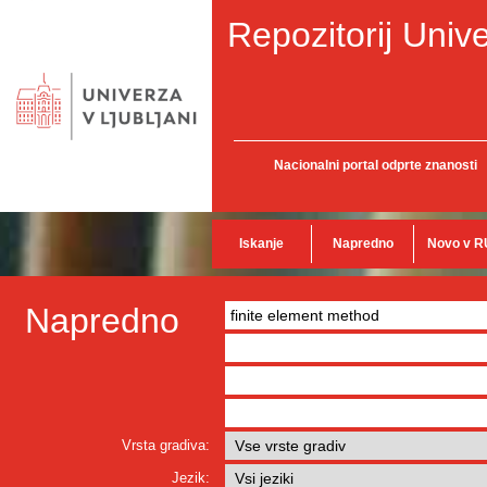
Repozitorij Unive
Nacionalni portal odprte znanosti
Iskanje
Napredno
Novo v R
Napredno
Vrsta gradiva:
Jezik: