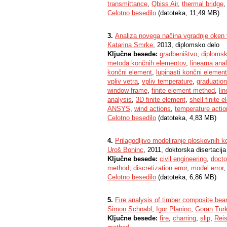
transmittance
,
Qbiss Air
,
thermal bridge
Celotno besedilo
(datoteka, 11,49 MB)
3.
Analiza novega načina vgradnje oken
Katarina Smrke
, 2013, diplomsko delo
Ključne besede:
gradbeništvo
,
diplomsk
metoda končnih elementov
,
linearna ana
končni element
,
lupinasti končni element
vpliv vetra
,
vpliv temperature
,
graduation
window frame
,
finite element method
,
li
analysis
,
3D finite element
,
shell finite 
ANSYS
,
wind actions
,
temperature actio
Celotno besedilo
(datoteka, 4,83 MB)
4.
Prilagodljivo modeliranje ploskovnih k
Uroš Bohinc
, 2011, doktorska disertacija
Ključne besede:
civil engineering
,
docto
method
,
discretization error
,
model error
Celotno besedilo
(datoteka, 6,86 MB)
5.
Fire analysis of timber composite beam
Simon Schnabl
,
Igor Planinc
,
Goran Tur
Ključne besede:
fire
,
charring
,
slip
,
Rei