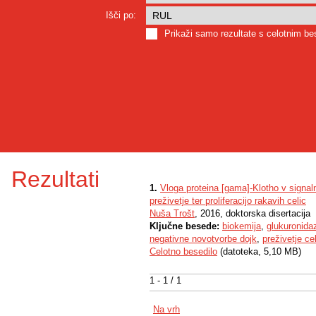
Išči po:
Prikaži samo rezultate s celotnim b
Rezultati
1.
Vloga proteina [gama]-Klotho v signaln
preživetje ter proliferacijo rakavih celic
Nuša Trošt
, 2016, doktorska disertacija
Ključne besede:
biokemija
,
glukuronida
negativne novotvorbe dojk
,
preživetje ce
Celotno besedilo
(datoteka, 5,10 MB)
1 - 1 / 1
Na vrh