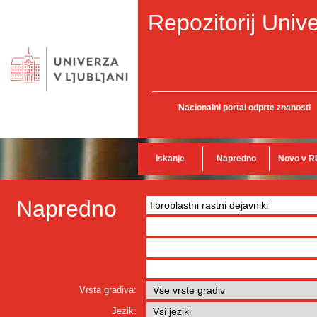
Repozitorij Unive
Nacionalni portal odprte znanosti
Iskanje
Napredno
Novo v R
Napredno
Vrsta gradiva:
Jezik: