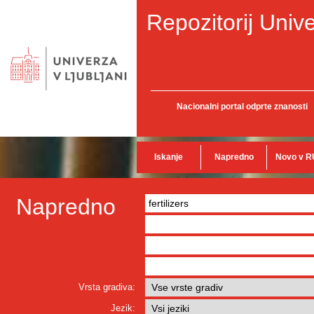
Repozitorij Unive
Nacionalni portal odprte znanosti
Iskanje
Napredno
Novo v R
Napredno
Vrsta gradiva:
Jezik: