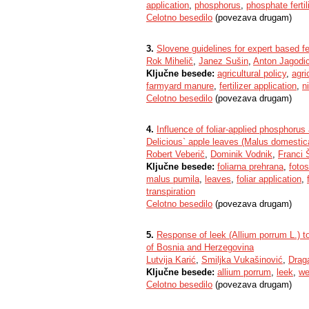
application
,
phosphorus
,
phosphate fertil
Celotno besedilo
(povezava drugam)
3.
Slovene guidelines for expert based fer
Rok Mihelič
,
Janez Sušin
,
Anton Jagodi
Ključne besede:
agricultural policy
,
agri
farmyard manure
,
fertilizer application
,
n
Celotno besedilo
(povezava drugam)
4.
Influence of foliar-applied phosphoru
Delicious` apple leaves (Malus domestic
Robert Veberič
,
Dominik Vodnik
,
Franci 
Ključne besede:
foliarna prehrana
,
foto
malus pumila
,
leaves
,
foliar application
,
transpiration
Celotno besedilo
(povezava drugam)
5.
Response of leek (Allium porrum L.) to
of Bosnia and Herzegovina
Lutvija Karić
,
Smiljka Vukašinović
,
Drag
Ključne besede:
allium porrum
,
leek
,
we
Celotno besedilo
(povezava drugam)