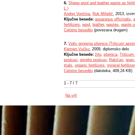
6.
Sheep wool and leather waste as fertil
L.)
Andrej Vončina
,
Rok Mihelič
, 2013, izvi
Ključne besede:
asparagus officinalis
,
a
fertilizers
,
wool
,
leather
,
wastes
,
waste ut
Celotno besedilo
(povezava drugam)
7.
Vpliv gnojenja pšenice (Triticum aest
Klemen Vučko
, 2009, diplomsko delo
Ključne besede:
žito
,
pšenica
,
Triticum
poskusi
,
gnojilni poskusi
,
Rakičan
,
grain
trials
,
organic fertilizers
,
mineral fertilize
Celotno besedilo
(datoteka, 409,24 KB)
1 - 7 / 7
Na vrh