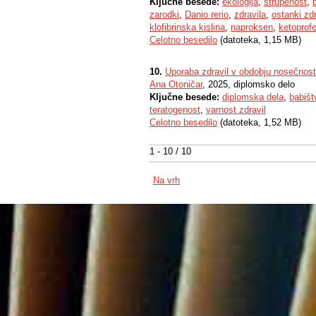
Ključne besede:
ekologija
,
strupenost
,
zarodki
,
Danio rerio
,
zdravila
,
ostanki zdr
klofibrinska kislina
,
naproksen
,
ketoprof
Celotno besedilo
(datoteka, 1,15 MB)
10.
Uporaba zdravil v obdobju nosečnost
Ana Otoničar
, 2025, diplomsko delo
Ključne besede:
diplomska dela
,
babišt
teratogenost
,
varnost zdravil
Celotno besedilo
(datoteka, 1,52 MB)
1 - 10 / 10
Na vrh