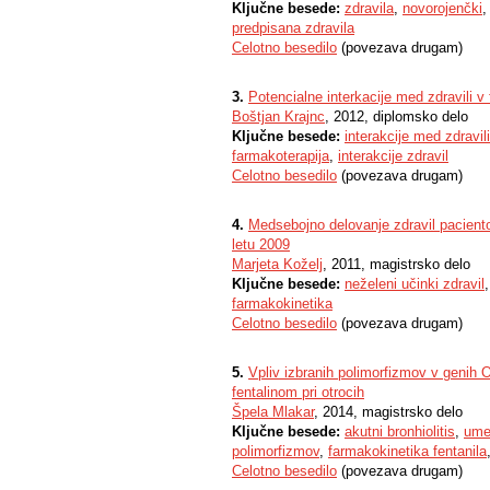
Ključne besede:
zdravila
,
novorojenčki
predpisana zdravila
Celotno besedilo
(povezava drugam)
3.
Potencialne interkacije med zdravili v
Boštjan Krajnc
, 2012, diplomsko delo
Ključne besede:
interakcije med zdravili
farmakoterapija
,
interakcije zdravil
Celotno besedilo
(povezava drugam)
4.
Medsebojno delovanje zdravil pacientov
letu 2009
Marjeta Koželj
, 2011, magistrsko delo
Ključne besede:
neželeni učinki zdravil
farmakokinetika
Celotno besedilo
(povezava drugam)
5.
Vpliv izbranih polimorfizmov v genih
fentalinom pri otrocih
Špela Mlakar
, 2014, magistrsko delo
Ključne besede:
akutni bronhiolitis
,
ume
polimorfizmov
,
farmakokinetika fentanila
Celotno besedilo
(povezava drugam)