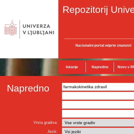
Repozitorij Unive
Nacionalni portal odprte znanosti
Iskanje
Napredno
Novo v R
Napredno
Vrsta gradiva:
Jezik: