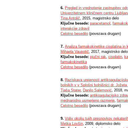
6.
Pregled in vrednotenje zastrupitev od
Univerzitetnem kliničnem centru Ljubljan
Tina Antolič
, 2015, magistrsko delo
Ključne besede:
paracetamol
,
farmakok
interakcije zdravil
Celotno besedilo
(povezava drugam)
7.
Analiza farmakokinetike cisplatina in 
Mihaela Vaupotič
, 2017, magistrsko delo
Ključne besede:
pjučni rak
,
cisplatin
,
ka
farmakokinetika
Celotno besedilo
(povezava drugam)
8.
Raziskava urejenosti antikoagulacijsk
bolnikih v v Splošni bolnišnici dr. Jožeta
Tjaša Stater
,
Danilo Salemović
, 2018, m
Ključne besede:
antikoagulacijsko zdrav
mednarodno usmerjeno razmerje
,
farmak
Celotno besedilo
(povezava drugam)
9.
Vpliv okolju tujih presnovkov nekateri
Metka Lovšin
, 2009, diplomsko delo