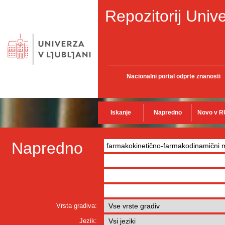
Repozitorij Unive
Nacionalni portal odprte znanosti
Iskanje
Napredno
Novo v R
Napredno
Vrsta gradiva:
Jezik: