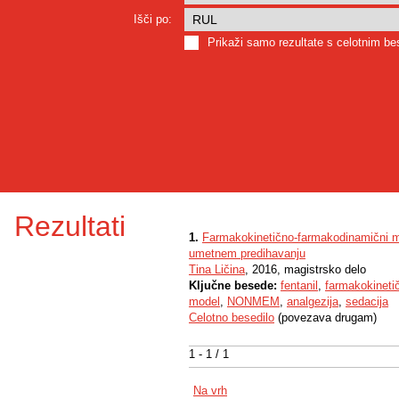
Išči po:
Prikaži samo rezultate s celotnim b
Rezultati
1.
Farmakokinetično-farmakodinamični mo
umetnem predihavanju
Tina Ličina
, 2016, magistrsko delo
Ključne besede:
fentanil
,
farmakokineti
model
,
NONMEM
,
analgezija
,
sedacija
Celotno besedilo
(povezava drugam)
1 - 1 / 1
Na vrh