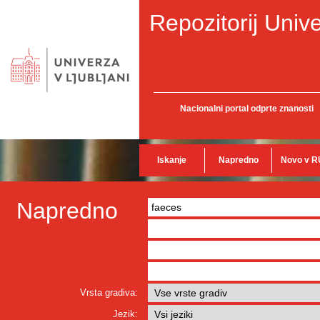
Repozitorij Unive
Nacionalni portal odprte znanosti
Iskanje
Napredno
Novo v R
Napredno
Vrsta gradiva:
Jezik: