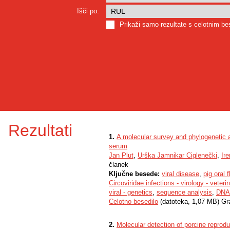
Išči po:
Prikaži samo rezultate s celotnim b
Rezultati
1.
A molecular survey and phylogenetic an
serum
Jan Plut
,
Urška Jamnikar Ciglenečki
,
Ire
članek
Ključne besede:
viral disease
,
pig oral f
Circoviridae infections - virology - veteri
viral - genetics
,
sequence analysis
,
DNA
Celotno besedilo
(datoteka, 1,07 MB) Gr
2.
Molecular detection of porcine reprodu