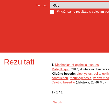
Išči po:
Prikaži samo rezultate s celotnim b
Rezultati
1.
Mechanics of epithelial tissues
Matej Krajnc
, 2017, doktorska disertacij
Ključne besede:
biophysics
,
cells
,
epith
constriction
,
morphogenesis
,
vertex mod
Celotno besedilo
(datoteka, 20,46 MB)
1 - 1 / 1
Na vrh