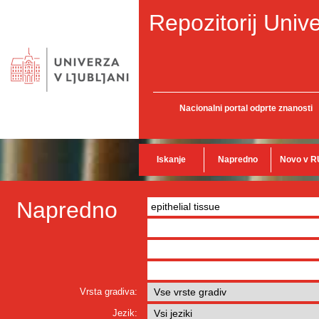
Repozitorij Unive
Nacionalni portal odprte znanosti
Iskanje
Napredno
Novo v R
Napredno
Vrsta gradiva:
Jezik: