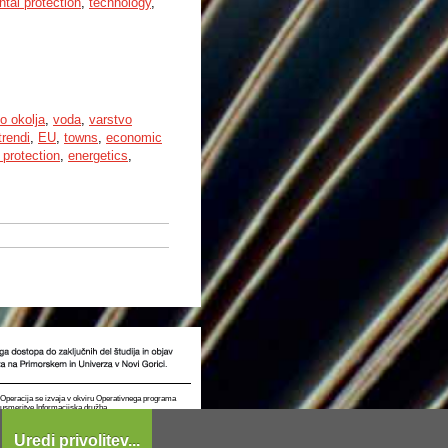
tal protection
,
technology
,
o okolja
,
voda
,
varstvo
trendi
,
EU
,
towns
,
economic
r protection
,
energetics
,
t. Operacija se izvaja v okviru Operativnega programa
e usmeritve Informacijska družba.
Uredi privolitev...