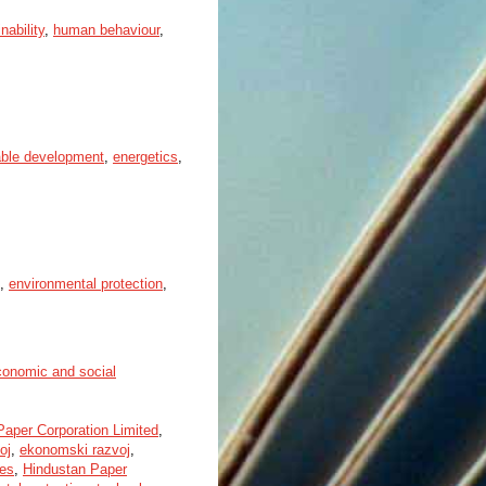
nability
,
human behaviour
,
able development
,
energetics
,
,
environmental protection
,
conomic and social
Paper Corporation Limited
,
oj
,
ekonomski razvoj
,
ses
,
Hindustan Paper