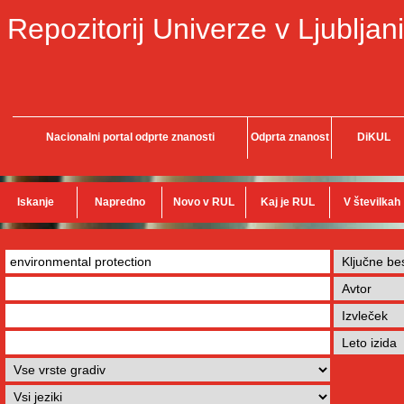
Repozitorij Univerze v Ljubljani
Nacionalni portal odprte znanosti
Odprta znanost
DiKUL
Iskanje
Napredno
Novo v RUL
Kaj je RUL
V številkah