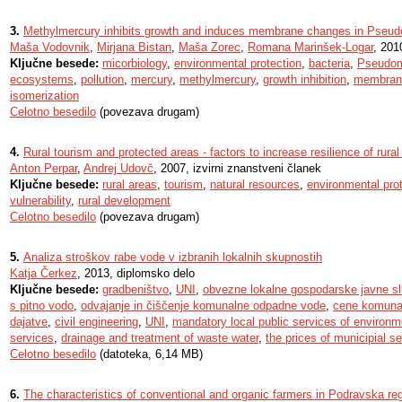
3.
Methylmercury inhibits growth and induces membrane changes in Pseu
Maša Vodovnik
,
Mirjana Bistan
,
Maša Zorec
,
Romana Marinšek-Logar
, 201
Ključne besede:
micorbiology
,
environmental protection
,
bacteria
,
Pseudom
ecosystems
,
pollution
,
mercury
,
methylmercury
,
growth inhibition
,
membrane
isomerization
Celotno besedilo
(povezava drugam)
4.
Rural tourism and protected areas - factors to increase resilience of rural
Anton Perpar
,
Andrej Udovč
, 2007, izvirni znanstveni članek
Ključne besede:
rural areas
,
tourism
,
natural resources
,
environmental pro
vulnerability
,
rural development
Celotno besedilo
(povezava drugam)
5.
Analiza stroškov rabe vode v izbranih lokalnih skupnostih
Katja Čerkez
, 2013, diplomsko delo
Ključne besede:
gradbeništvo
,
UNI
,
obvezne lokalne gospodarske javne sl
s pitno vodo
,
odvajanje in čiščenje komunalne odpadne vode
,
cene komunal
dajatve
,
civil engineering
,
UNI
,
mandatory local public services of environm
services
,
drainage and treatment of waste water
,
the prices of municipial s
Celotno besedilo
(datoteka, 6,14 MB)
6.
The characteristics of conventional and organic farmers in Podravska re