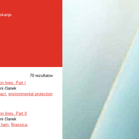
skanje
70 rezultatov
n lines. Part I
eni članek
pact
,
environmental protection
n lines. Part II
eni članek
d ham
,
Brassica
,