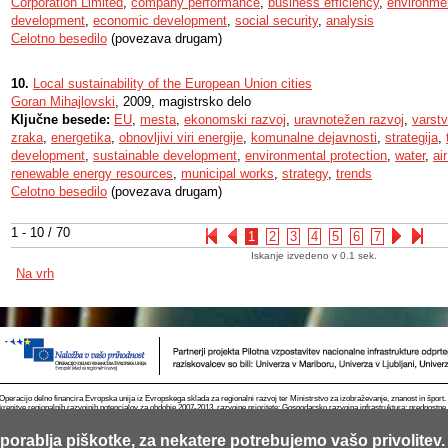
Corporation Limited
,
company performance
,
business efficiency
,
environmen
development
,
economic development
,
social security
,
analysis
Celotno besedilo
(povezava drugam)
10.
Local sustainability of the European Union cities
Goran Mihajlovski
, 2009, magistrsko delo
Ključne besede:
EU
,
mesta
,
ekonomski razvoj
,
uravnotežen razvoj
,
varstv
zraka
,
energetika
,
obnovljivi viri energije
,
komunalne dejavnosti
,
strategija
,
development
,
sustainable development
,
environmental protection
,
water
,
ai
renewable energy resources
,
municipal works
,
strategy
,
trends
Celotno besedilo
(povezava drugam)
1 - 10 / 70
1
2
3
4
5
6
7
Iskanje izvedeno v 0.1 sek.
Na vrh
Operacijo delno financira Evropska unija iz Evropskega sklada za regionalni razvoj ter Ministrstvo za izobraževanje, znanost in špor
krepitve regionalnih razvojnih potencialov za obdobje 2007-2013, razvojne prioritete: Gospodarsko razvojna infrastruktura; prednostn
porablja piškotke, za nekatere potrebujemo vašo privolitev.