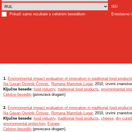
Išči
Prikaži samo rezultate s celotnim besedilom
Enostavno i
1.
Environmental impact evaluation of innovation in traditional food productio
Ilja Gasan Osojnik Črnivec
,
Romana Marinšek-Logar
, 2010, izvirni znanstv
Ključne besede:
food industry
,
traditional food products
,
environmental im
Celotno besedilo
(povezava drugam)
2.
Environmental impact evaluation of innovation in traditional food productio
Ilja Gasan Osojnik Črnivec
,
Romana Marinšek-Logar
, 2010, izvirni znanstv
Ključne besede:
food industry
,
traditional food products
,
cheese
,
dry-cure
environmental protection
,
Europe
Celotno besedilo
(povezava drugam)