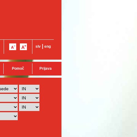
|
slv
eng
Pomoč
Prijava