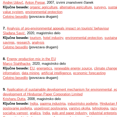
Andrej Udovč
,
Anton Perpar
, 2007, izvirni znanstveni članek
Ključne besede:
organic agriculture
,
alternative agriculture
,
surveys
,
sustai
value system
,
environmental protection
Celotno besedilo
(povezava drugam)
7.
Analysis of pro-environmental appeals impact on tourists' behaviour
Slađana Savić
, 2020, magistrsko delo
Ključne besede:
tourism
,
hotel industry
,
environmental protection
,
sustain
savings
,
research
,
analysis
Celotno besedilo
(povezava drugam)
8.
Energy production mix in the EU
Marco Stahlhacke
, 2020, magistrsko delo
Ključne besede:
EU
,
energetics
,
renewable energy source
,
climate change
information
,
data mining
,
artificial intelligence
,
economic forecasting
Celotno besedilo
(povezava drugam)
9.
Application of sustainable development mechanism for environmental, e
development of Hindustan Paper Corporation Limited
Krishanu Dutta
, 2008, magistrsko delo
Ključne besede:
Indija
,
papirna industrija
,
industrijsko podjetje
,
Hindustan 
poslovanje podjetja
,
uspešnost poslovanja
,
varstvo okolja
,
tehnologija
,
razv
socialna varnost
,
analiza
,
India
,
pulp and paper industry
,
industrial enterpri