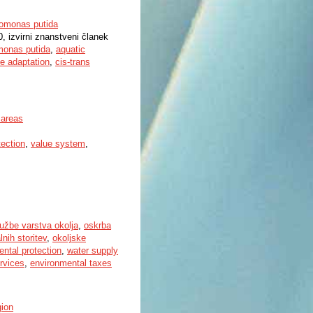
domonas putida
0, izvirni znanstveni članek
onas putida
,
aquatic
 adaptation
,
cis-trans
 areas
tection
,
value system
,
užbe varstva okolja
,
oskrba
nih storitev
,
okoljske
ental protection
,
water supply
ervices
,
environmental taxes
gion