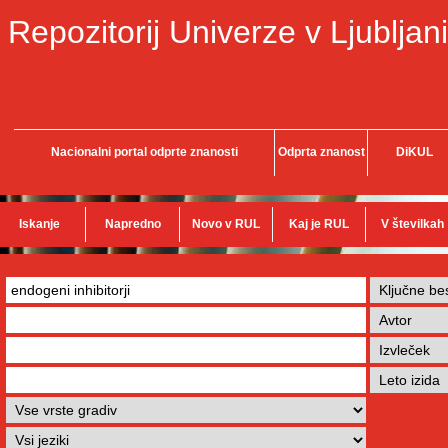
Repozitorij Univerze v Ljubljani
Nacionalni portal odprte znanosti
Odprta znanost
DiKUL
Iskanje
Napredno
Novo v RUL
Kaj je RUL
V številkah