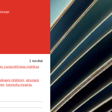
skanje
1 rezultat
njo zunajceličnega matriksa
dogeni inhibitorji
,
eksogeni
nje
,
tumorska invazija
,