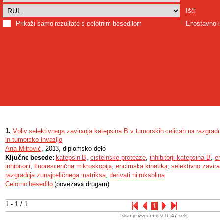
Išči
Prikaži samo rezultate s celotnim besedilom
Enostavno i
1.
Vpliv selektivnega zaviranja katepsina B v tumorskih celicah na razgrad
in tumorsko invazijo
Ana Mitrović
, 2013, diplomsko delo
Ključne besede:
katepsin B
,
cisteinske proteaze
,
inhibitorji katepsina B
,
en
inhibitorji
,
fluorescenčna mikroskopija
,
encimska kinetika
,
selektivno zavira
razgradnja zunajceličnega matriksa
,
derivati nitroksolina
Celotno besedilo
(povezava drugam)
1 - 1 / 1
1
Iskanje izvedeno v 16.47 sek.