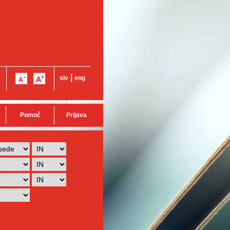
|
slv
eng
Pomoč
Prijava