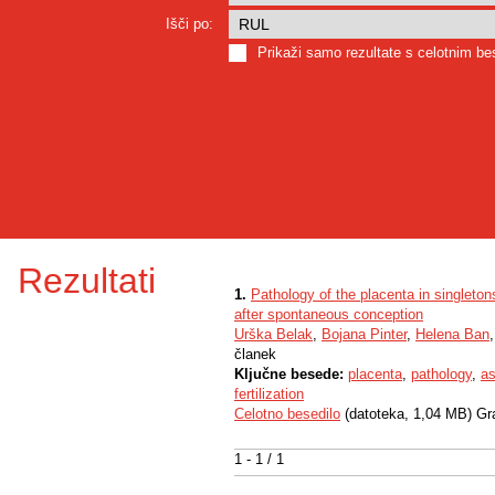
Išči po:
Prikaži samo rezultate s celotnim b
Rezultati
1.
Pathology of the placenta in singleto
after spontaneous conception
Urška Belak
,
Bojana Pinter
,
Helena Ban
članek
Ključne besede:
placenta
,
pathology
,
as
fertilization
Celotno besedilo
(datoteka, 1,04 MB) Gr
1 - 1 / 1