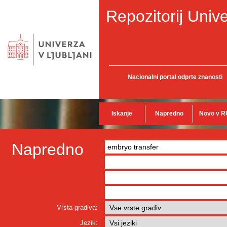
Repozitorij Unive
Nacionalni portal odprte znanosti
Iskanje
Napredno
Novo v R
Napredno
Vrsta gradiva:
Jezik: