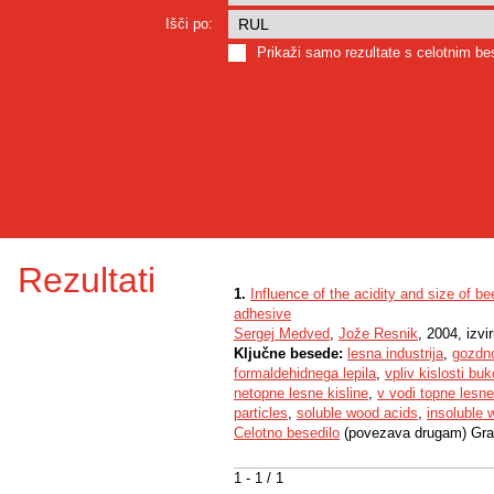
Išči po:
Prikaži samo rezultate s celotnim b
Rezultati
1.
Influence of the acidity and size of b
adhesive
Sergej Medved
,
Jože Resnik
, 2004, izvi
Ključne besede:
lesna industrija
,
gozdn
formaldehidnega lepila
,
vpliv kislosti bu
netopne lesne kisline
,
v vodi topne lesne
particles
,
soluble wood acids
,
insoluble 
Celotno besedilo
(povezava drugam) Gra
1 - 1 / 1