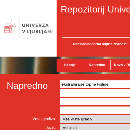
Repozitorij Unive
Nacionalni portal odprte znanosti
Iskanje
Napredno
Novo v R
Napredno
Vrsta gradiva:
Jezik: