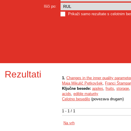
Išči po:
Prikaži samo rezultate s celotnim b
Rezultati
1.
Changes in the inner quality parameters
Maja Mikulič Petkovšek
,
Franci Štampar
Ključne besede:
apples
,
fruits
,
storage
acids
,
edible maturity
Celotno besedilo
(povezava drugam)
1 - 1 / 1
Na vrh