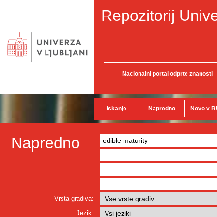
Repozitorij Unive
Nacionalni portal odprte znanosti
Iskanje
Napredno
Novo v R
Napredno
Vrsta gradiva:
Jezik: