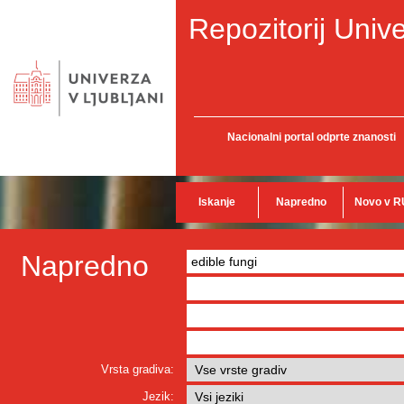
Repozitorij Unive
Nacionalni portal odprte znanosti
Iskanje
Napredno
Novo v R
Napredno
Vrsta gradiva:
Jezik: