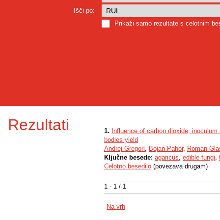
Išči po:
Prikaži samo rezultate s celotnim b
Rezultati
1.
Influence of carbon dioxide, inoculum 
bodies yield
Andrej Gregori
,
Bojan Pahor
,
Roman Gla
Ključne besede:
agaricus
,
edible fungi
,
Celotno besedilo
(povezava drugam)
1 - 1 / 1
Na vrh