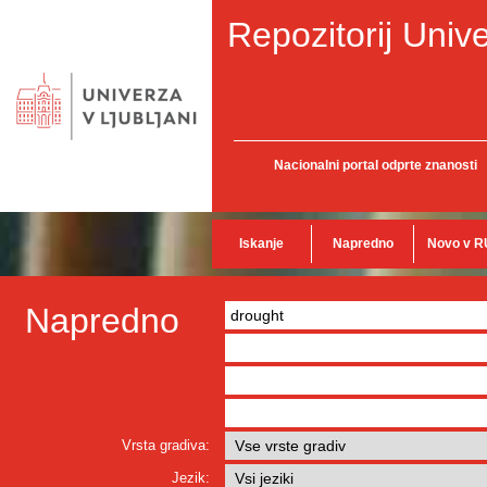
Repozitorij Unive
Nacionalni portal odprte znanosti
Iskanje
Napredno
Novo v R
Napredno
Vrsta gradiva:
Jezik: