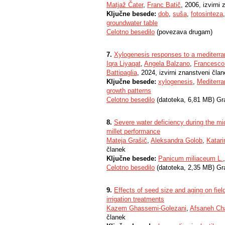
Matjaž Čater
,
Franc Batič
, 2006, izvirni
Ključne besede:
dob
,
suša
,
fotosinteza
groundwater table
Celotno besedilo
(povezava drugam)
7.
Xylogenesis responses to a mediterran
Iqra Liyaqat
,
Angela Balzano
,
Francesco 
Battipaglia
, 2024, izvirni znanstveni čla
Ključne besede:
xylogenesis
,
Mediterr
growth patterns
Celotno besedilo
(datoteka, 6,81 MB) Gr
8.
Severe water deficiency during the mid
millet performance
Mateja Grašič
,
Aleksandra Golob
,
Katari
članek
Ključne besede:
Panicum miliaceum L.
Celotno besedilo
(datoteka, 2,35 MB) Gr
9.
Effects of seed size and aging on field
irrigation treatments
Kazem Ghassemi-Golezani
,
Afsaneh Ch
članek