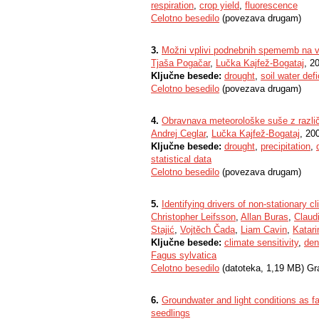
respiration
,
crop yield
,
fluorescence
Celotno besedilo
(povezava drugam)
3.
Možni vplivi podnebnih spememb na vod
Tjaša Pogačar
,
Lučka Kajfež-Bogataj
, 2
Ključne besede:
drought
,
soil water defi
Celotno besedilo
(povezava drugam)
4.
Obravnava meteorološke suše z različn
Andrej Ceglar
,
Lučka Kajfež-Bogataj
, 20
Ključne besede:
drought
,
precipitation
,
statistical data
Celotno besedilo
(povezava drugam)
5.
Identifying drivers of non-stationary 
Christopher Leifsson
,
Allan Buras
,
Claudi
Stajić
,
Vojtěch Čada
,
Liam Cavin
,
Katari
Ključne besede:
climate sensitivity
,
den
Fagus sylvatica
Celotno besedilo
(datoteka, 1,19 MB) Gr
6.
Groundwater and light conditions as fa
seedlings