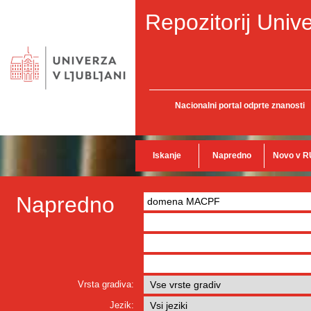
Repozitorij Unive
Nacionalni portal odprte znanosti
Iskanje
Napredno
Novo v R
Napredno
Vrsta gradiva:
Jezik: