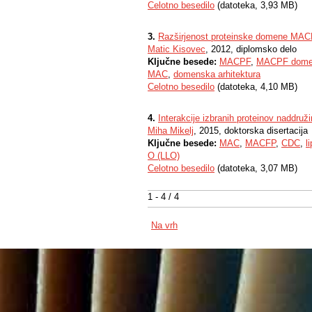
Celotno besedilo
(datoteka, 3,93 MB)
3.
Razširjenost proteinske domene MA
Matic Kisovec
, 2012, diplomsko delo
Ključne besede:
MACPF
,
MACPF dome
MAC
,
domenska arhitektura
Celotno besedilo
(datoteka, 4,10 MB)
4.
Interakcije izbranih proteinov nadd
Miha Mikelj
, 2015, doktorska disertacija
Ključne besede:
MAC
,
MACFP
,
CDC
,
l
O (LLO)
Celotno besedilo
(datoteka, 3,07 MB)
1 - 4 / 4
Na vrh