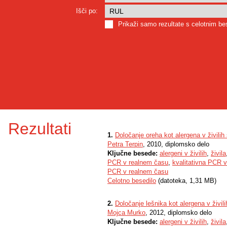
Išči po:
Prikaži samo rezultate s celotnim b
Rezultati
1.
Določanje oreha kot alergena v živili
Petra Terpin
, 2010, diplomsko delo
Ključne besede:
alergeni v živilih
,
živila
PCR v realnem času
,
kvalitativna PCR 
PCR v realnem času
Celotno besedilo
(datoteka, 1,31 MB)
2.
Določanje lešnika kot alergena v živi
Mojca Murko
, 2012, diplomsko delo
Ključne besede:
alergeni v živilih
,
živila