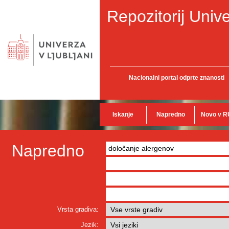
Repozitorij Unive
Nacionalni portal odprte znanosti
Iskanje
Napredno
Novo v R
Napredno
Vrsta gradiva:
Jezik: