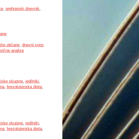
ke
,
prehranski dnevnik
,
čane
jše občane
,
dnevni vnos
rične analize
ijske skupine
,
jedilniki
,
ana
,
brezglutenska dieta
,
ijske skupine
,
jedilniki
,
ana
,
brezglutenska dieta
,