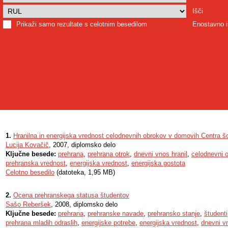
Išči
Prikaži samo rezultate s celotnim besedilom
Enostavno i
1.
Hranilna in energijska vrednost celodnevnih obrokov v domovih Centra šo
Lucija Kovačič
, 2007, diplomsko delo
Ključne besede:
prehrana
,
prehrana otrok
,
dnevni vnos hranil
,
celodnevni o
prehranska vrednost
,
energijska vrednost
,
energijska gostota
Celotno besedilo
(datoteka, 1,95 MB)
2.
Ocena prehranskega statusa študentov
Sašo Reberšek
, 2008, diplomsko delo
Ključne besede:
prehrana
,
prehranske navade
,
prehransko stanje
,
študenti
prehrana mladih odraslih
,
energijske potrebe
,
energijska vrednost
,
dnevni vn