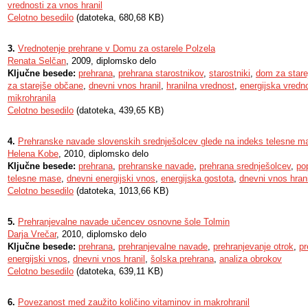
vrednosti za vnos hranil
Celotno besedilo
(datoteka, 680,68 KB)
3.
Vrednotenje prehrane v Domu za ostarele Polzela
Renata Selčan
, 2009, diplomsko delo
Ključne besede:
prehrana
,
prehrana starostnikov
,
starostniki
,
dom za stare
za starejše občane
,
dnevni vnos hranil
,
hranilna vrednost
,
energijska vredn
mikrohranila
Celotno besedilo
(datoteka, 439,65 KB)
4.
Prehranske navade slovenskih srednješolcev glede na indeks telesne m
Helena Kobe
, 2010, diplomsko delo
Ključne besede:
prehrana
,
prehranske navade
,
prehrana srednješolcev
,
po
telesne mase
,
dnevni energijski vnos
,
energijska gostota
,
dnevni vnos hrani
Celotno besedilo
(datoteka, 1013,66 KB)
5.
Prehranjevalne navade učencev osnovne šole Tolmin
Darja Vrečar
, 2010, diplomsko delo
Ključne besede:
prehrana
,
prehranjevalne navade
,
prehranjevanje otrok
,
pr
energijski vnos
,
dnevni vnos hranil
,
šolska prehrana
,
analiza obrokov
Celotno besedilo
(datoteka, 639,11 KB)
6.
Povezanost med zaužito količino vitaminov in makrohranil