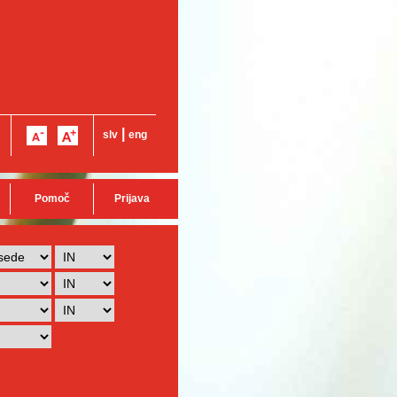
|
slv
eng
Pomoč
Prijava