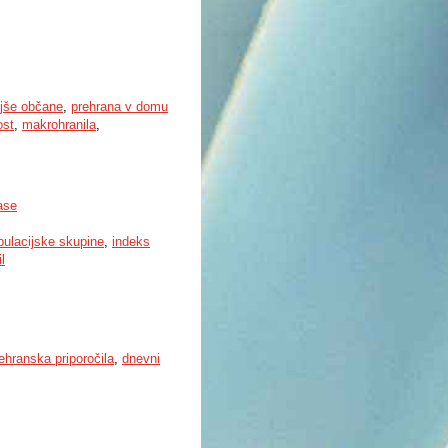
jše občane
,
prehrana v domu
ost
,
makrohranila
,
ase
pulacijske skupine
,
indeks
l
ehranska priporočila
,
dnevni