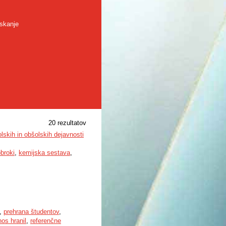
skanje
20 rezultatov
lskih in obšolskih dejavnosti
broki
,
kemijska sestava
,
,
prehrana študentov
,
os hranil
,
referenčne