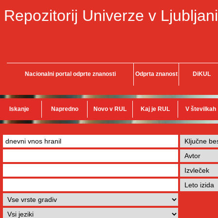
Repozitorij Univerze v Ljubljani
Nacionalni portal odprte znanosti
Odprta znanost
DiKUL
Iskanje
Napredno
Novo v RUL
Kaj je RUL
V številkah