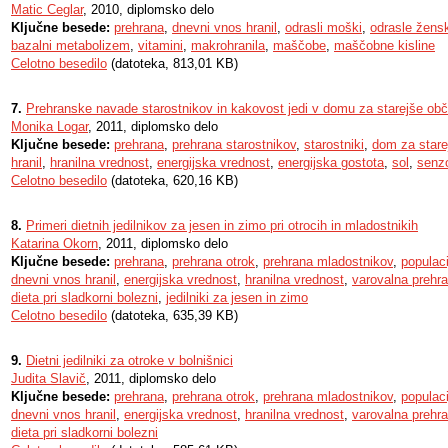
Matic Ceglar
, 2010, diplomsko delo
Ključne besede:
prehrana
,
dnevni vnos hranil
,
odrasli moški
,
odrasle žens
bazalni metabolizem
,
vitamini
,
makrohranila
,
maščobe
,
maščobne kisline
Celotno besedilo
(datoteka, 813,01 KB)
7.
Prehranske navade starostnikov in kakovost jedi v domu za starejše ob
Monika Logar
, 2011, diplomsko delo
Ključne besede:
prehrana
,
prehrana starostnikov
,
starostniki
,
dom za stare
hranil
,
hranilna vrednost
,
energijska vrednost
,
energijska gostota
,
sol
,
senzo
Celotno besedilo
(datoteka, 620,16 KB)
8.
Primeri dietnih jedilnikov za jesen in zimo pri otrocih in mladostnikih
Katarina Okorn
, 2011, diplomsko delo
Ključne besede:
prehrana
,
prehrana otrok
,
prehrana mladostnikov
,
populac
dnevni vnos hranil
,
energijska vrednost
,
hranilna vrednost
,
varovalna prehr
dieta pri sladkorni bolezni
,
jedilniki za jesen in zimo
Celotno besedilo
(datoteka, 635,39 KB)
9.
Dietni jedilniki za otroke v bolnišnici
Judita Slavič
, 2011, diplomsko delo
Ključne besede:
prehrana
,
prehrana otrok
,
prehrana mladostnikov
,
populac
dnevni vnos hranil
,
energijska vrednost
,
hranilna vrednost
,
varovalna prehr
dieta pri sladkorni bolezni