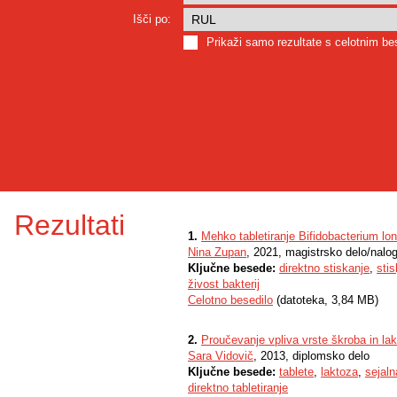
Išči po:
Prikaži samo rezultate s celotnim b
Rezultati
1.
Mehko tabletiranje Bifidobacterium long
Nina Zupan
, 2021, magistrsko delo/nalo
Ključne besede:
direktno stiskanje
,
stis
živost bakterij
Celotno besedilo
(datoteka, 3,84 MB)
2.
Proučevanje vpliva vrste škroba in lakt
Sara Vidovič
, 2013, diplomsko delo
Ključne besede:
tablete
,
laktoza
,
sejaln
direktno tabletiranje