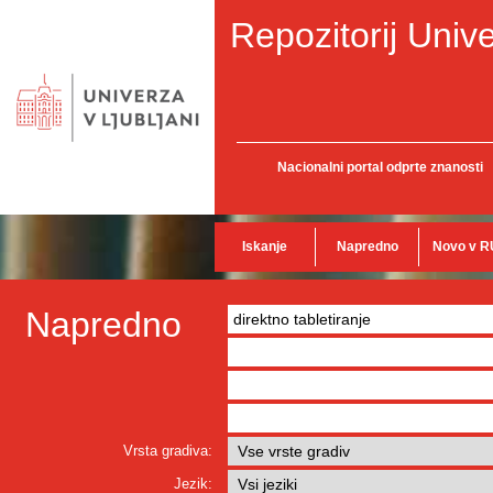
Repozitorij Unive
Nacionalni portal odprte znanosti
Iskanje
Napredno
Novo v R
Napredno
Vrsta gradiva:
Jezik: