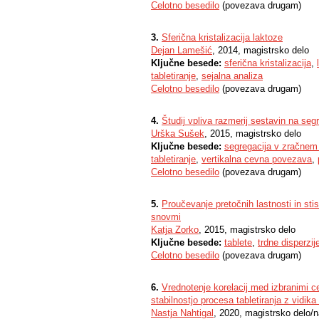
Celotno besedilo
(povezava drugam)
3.
Sferična kristalizacija laktoze
Dejan Lamešić
, 2014, magistrsko delo
Ključne besede:
sferična kristalizacija
,
tabletiranje
,
sejalna analiza
Celotno besedilo
(povezava drugam)
4.
Študij vpliva razmerij sestavin na seg
Urška Sušek
, 2015, magistrsko delo
Ključne besede:
segregacija v zračnem
tabletiranje
,
vertikalna cevna povezava
,
Celotno besedilo
(povezava drugam)
5.
Proučevanje pretočnih lastnosti in sti
snovmi
Katja Zorko
, 2015, magistrsko delo
Ključne besede:
tablete
,
trdne disperzij
Celotno besedilo
(povezava drugam)
6.
Vrednotenje korelacij med izbranimi ce
stabilnostjo procesa tabletiranja z vidik
Nastja Nahtigal
, 2020, magistrsko delo/