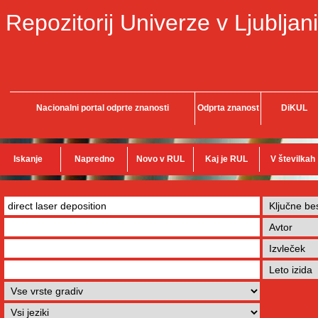
Repozitorij Univerze v Ljubljani
Nacionalni portal odprte znanosti
Odprta znanost
DiKUL
Iskanje
Napredno
Novo v RUL
Kaj je RUL
V številkah