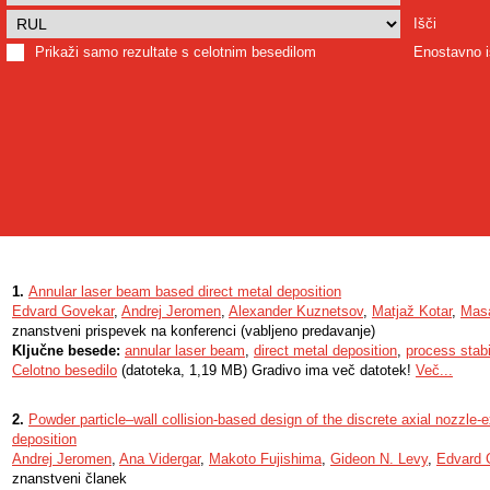
Išči
Prikaži samo rezultate s celotnim besedilom
Enostavno i
1.
Annular laser beam based direct metal deposition
Edvard Govekar
,
Andrej Jeromen
,
Alexander Kuznetsov
,
Matjaž Kotar
,
Mas
znanstveni prispevek na konferenci (vabljeno predavanje)
Ključne besede:
annular laser beam
,
direct metal deposition
,
process stabi
Celotno besedilo
(datoteka, 1,19 MB) Gradivo ima več datotek!
Več...
2.
Powder particle–wall collision-based design of the discrete axial nozzle-ex
deposition
Andrej Jeromen
,
Ana Vidergar
,
Makoto Fujishima
,
Gideon N. Levy
,
Edvard 
znanstveni članek