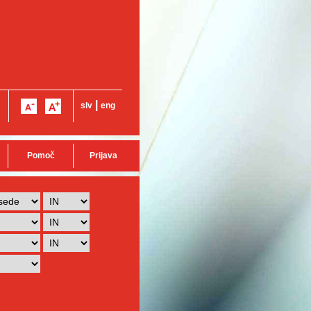
|
slv
eng
Pomoč
Prijava