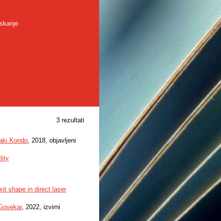
skanje
3 rezultati
aki Kondo
, 2018, objavljeni
lity
it shape in direct laser
Govekar
, 2022, izvirni