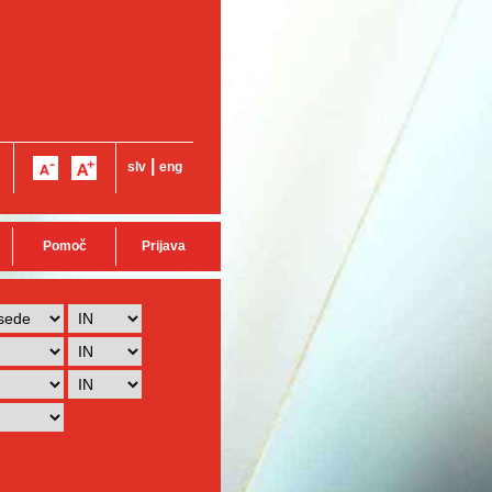
|
slv
eng
Pomoč
Prijava