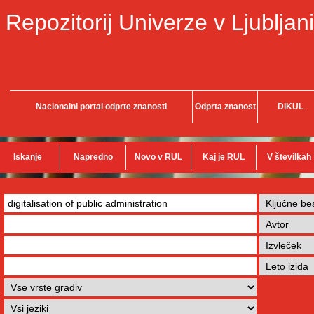
Repozitorij Univerze v Ljubljani
Nacionalni portal odprte znanosti
Odprta znanost
DiKUL
Iskanje
Napredno
Novo v RUL
Kaj je RUL
V številkah