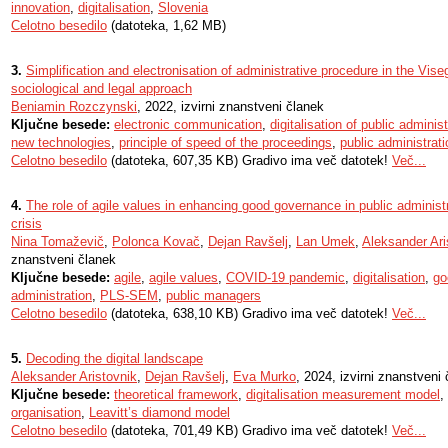
innovation
,
digitalisation
,
Slovenia
Celotno besedilo
(datoteka, 1,62 MB)
3.
Simplification and electronisation of administrative procedure in the Vise
sociological and legal approach
Beniamin Rozczynski
, 2022, izvirni znanstveni članek
Ključne besede:
electronic communication
,
digitalisation of public administ
new technologies
,
principle of speed of the proceedings
,
public administrati
Celotno besedilo
(datoteka, 607,35 KB) Gradivo ima več datotek!
Več...
4.
The role of agile values in enhancing good governance in public adminis
crisis
Nina Tomaževič
,
Polonca Kovač
,
Dejan Ravšelj
,
Lan Umek
,
Aleksander Ari
znanstveni članek
Ključne besede:
agile
,
agile values
,
COVID-19 pandemic
,
digitalisation
,
go
administration
,
PLS-SEM
,
public managers
Celotno besedilo
(datoteka, 638,10 KB) Gradivo ima več datotek!
Več...
5.
Decoding the digital landscape
Aleksander Aristovnik
,
Dejan Ravšelj
,
Eva Murko
, 2024, izvirni znanstveni
Ključne besede:
theoretical framework
,
digitalisation measurement model
,
organisation
,
Leavitt’s diamond model
Celotno besedilo
(datoteka, 701,49 KB) Gradivo ima več datotek!
Več...