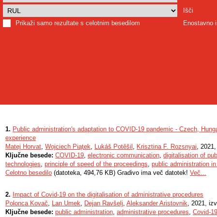
Išči
Prikaži samo rezultate s celotnim besedilom
Enostavno i
1.
Public administration's adaptation to COVID-19 pandemic - Czech, Hunga
experience
Matej Horvat
,
Wojciech Piątek
,
Lukáš Potěšil
,
Krisztina F. Rozsnyai
, 2021,
Ključne besede:
COVID-19
,
electronic communication
,
digitalisation of pu
technologies
,
principle of speed of the proceedings
,
public administration i
Celotno besedilo
(datoteka, 494,76 KB) Gradivo ima več datotek!
Več...
2.
Impact of Covid-19 on the digitalisation of administrative procedures
Polonca Kovač
,
Lan Umek
,
Dejan Ravšelj
,
Aleksander Aristovnik
, 2021, iz
Ključne besede:
public administration
,
administrative procedures
,
Covid-1