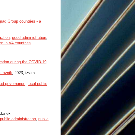
grad Group countries - a
ration
,
good administration
,
on in V4 countries
tration during the COVID-19
stovnik
, 2023, izvirni
od governance
,
local public
 članek
public administration
,
public