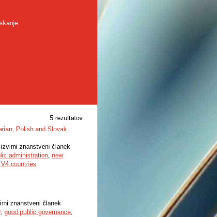
skanje
5 rezultatov
rian, Polish and Slovak
 izvirni znanstveni članek
blic administration
,
new
n V4 countries
virni znanstveni članek
9
,
good public governance
,