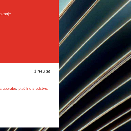
skanje
1 rezultat
a uporabe
,
plačilno sredstvo.