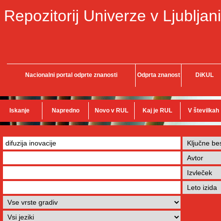
Repozitorij Univerze v Ljubljani
Nacionalni portal odprte znanosti
Odprta znanost
DiKUL
Iskanje
Napredno
Novo v RUL
Kaj je RUL
V številkah