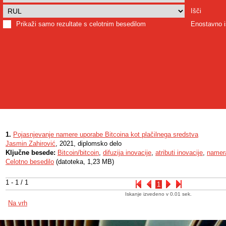
Išči
Prikaži samo rezultate s celotnim besedilom
Enostavno i
1.
Pojasnjevanje namere uporabe Bitcoina kot plačilnega sredstva
Jasmin Zahirović
, 2021, diplomsko delo
Ključne besede:
Bitcoin/bitcoin
,
difuzija inovacije
,
atributi inovacije
,
namer
Celotno besedilo
(datoteka, 1,23 MB)
1 - 1 / 1
1
Iskanje izvedeno v 0.01 sek.
Na vrh