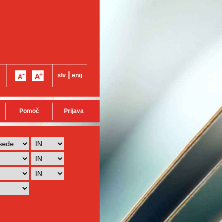
|
slv
eng
Pomoč
Prijava