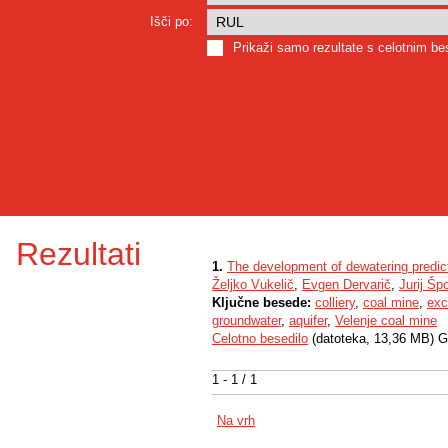
Išči po:
Prikaži samo rezultate s celotnim b
Rezultati
1.
The development of dewatering predict
Željko Vukelič
,
Evgen Dervarič
,
Jurij Špo
Ključne besede:
colliery
,
coal mine
,
exc
groundwater
,
aquifer
,
Velenje coal mine
Celotno besedilo
(datoteka, 13,36 MB) G
1 - 1 / 1
Na vrh