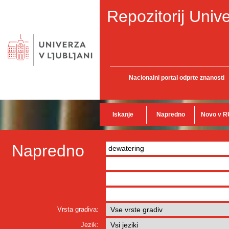
Repozitorij Unive
Nacionalni portal odprte znanosti
Iskanje
Napredno
Novo v R
Napredno
Vrsta gradiva:
Jezik: