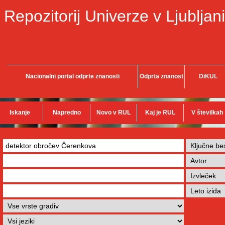
Repozitorij Univerze v Ljubljani
Nacionalni portal odprte znanosti
Odprta znanost
DiKUL
Iskanje
Napredno
Novo v RUL
Kaj je RUL
V številkah