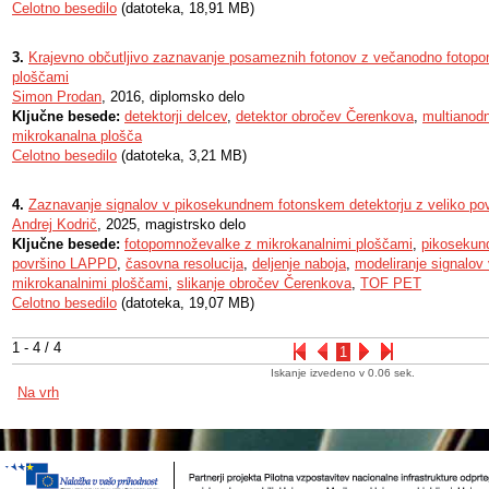
Celotno besedilo
(datoteka, 18,91 MB)
3.
Krajevno občutljivo zaznavanje posameznih fotonov z večanodno fotop
ploščami
Simon Prodan
, 2016, diplomsko delo
Ključne besede:
detektorji delcev
,
detektor obročev Čerenkova
,
multianod
mikrokanalna plošča
Celotno besedilo
(datoteka, 3,21 MB)
4.
Zaznavanje signalov v pikosekundnem fotonskem detektorju z veliko po
Andrej Kodrič
, 2025, magistrsko delo
Ključne besede:
fotopomnoževalke z mikrokanalnimi ploščami
,
pikosekund
površino LAPPD
,
časovna resolucija
,
deljenje naboja
,
modeliranje signalov
mikrokanalnimi ploščami
,
slikanje obročev Čerenkova
,
TOF PET
Celotno besedilo
(datoteka, 19,07 MB)
1 - 4 / 4
1
Iskanje izvedeno v 0.06 sek.
Na vrh