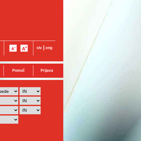
|
slv
eng
Pomoč
Prijava