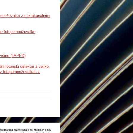
omnoževalko z mikrokanalnimi
ne fotopomnoževalke
,
vršino (LAPPD)
ni fotonski detektor z veliko
 v fotopomnoževalkah z