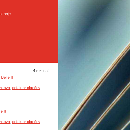
skanje
4 rezultati
Belle II
enkova
,
detektor obročev
e II
enkova
,
detektor obročev