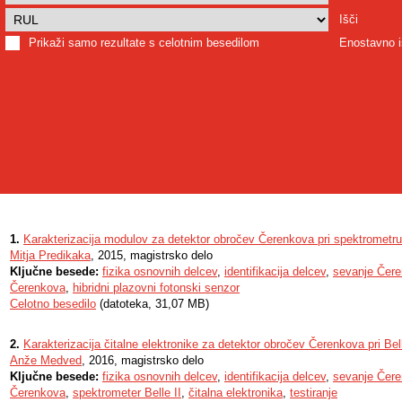
Išči
Prikaži samo rezultate s celotnim besedilom
Enostavno i
1.
Karakterizacija modulov za detektor obročev Čerenkova pri spektrometru 
Mitja Predikaka
, 2015, magistrsko delo
Ključne besede:
fizika osnovnih delcev
,
identifikacija delcev
,
sevanje Čer
Čerenkova
,
hibridni plazovni fotonski senzor
Celotno besedilo
(datoteka, 31,07 MB)
2.
Karakterizacija čitalne elektronike za detektor obročev Čerenkova pri Bell
Anže Medved
, 2016, magistrsko delo
Ključne besede:
fizika osnovnih delcev
,
identifikacija delcev
,
sevanje Čer
Čerenkova
,
spektrometer Belle II
,
čitalna elektronika
,
testiranje