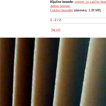
Ključne besede:
sistemi za zaščito be
delitev bremen
Celotno besedilo
(datoteka, 1,08 MB)
1 - 2 / 2
Na vrh