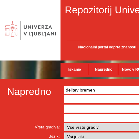
Repozitorij Unive
Nacionalni portal odprte znanosti
Iskanje
Napredno
Novo v R
Napredno
Vrsta gradiva:
Jezik: