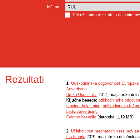
Išči po:
Prikaži samo rezultate s celotnim b
Rezultati
1.
Odškodninska odgovornost Evropske uni
Advertising
Urška Ušeničnik
, 2017, magistrsko delo
Ključne besede:
odškodninska odgovorno
pravica do lastnine
,
odškodninska tožba
Ledra Advertising
Celotno besedilo
(datoteka, 1,19 MB)
2.
Učinkovitost mednarodnih režimov za 
Iris Ivaniš
, 2019, magistrsko delo/naloga